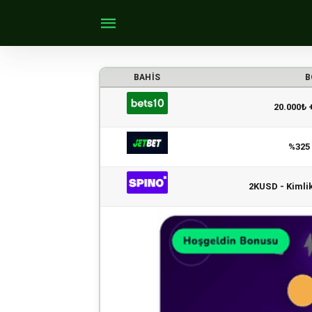
BAHIS
B
20.000₺ 
%325 
2KUSD - Kimli