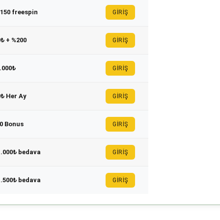
 150 freespin
GİRİŞ
0₺ + %200
GİRİŞ
.000₺
GİRİŞ
0₺ Her Ay
GİRİŞ
0 Bonus
GİRİŞ
1.000₺ bedava
GİRİŞ
1.500₺ bedava
GİRİŞ