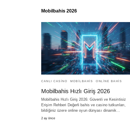
Mobilbahis 2026
CANLI CASINO
MOBILBAHIS
ONLINE BAHIS
Mobilbahis Hızlı Giriş 2026
Mobilbahis Hızlı Giriş 2026: Güvenli ve Kesintisiz
Erişim Rehberi Değerli bahis ve casino tutkunları,
bildiğiniz üzere online oyun dünyası dinamik…
2 ay önce