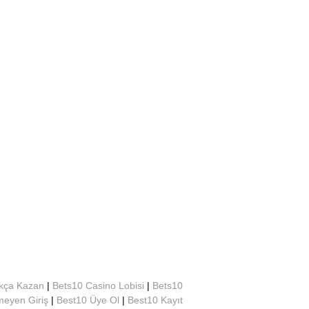
kça Kazan
|
Bets10 Casino Lobisi
|
Bets10
meyen Giriş
|
Best10 Üye Ol
|
Best10 Kayıt