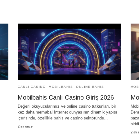
CANLI CASINO
MOBILBAHIS
ONLINE BAHIS
MOB
Mobilbahis Canlı Casino Giriş 2026
Mob
Değerli okuyucularımız ve online casino tutkunları, bir
Mobi
kez daha merhaba! İnternet dünyasının dinamik yapısı
Dene
içerisinde, özellikle bahis ve casino sektöründe…
paza
birid
2 ay önce
2 ay 