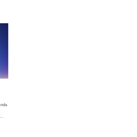
ında
na…