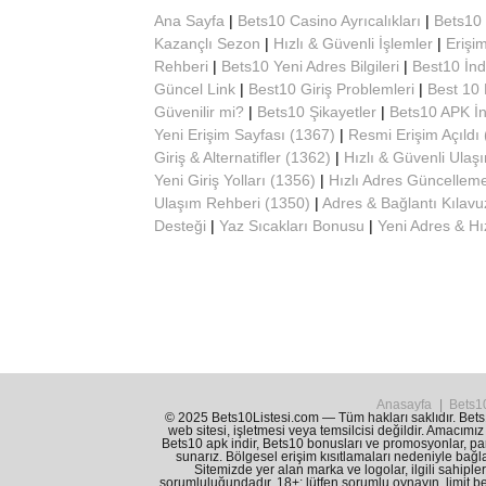
Ana Sayfa
|
Bets10 Casino Ayrıcalıkları
|
Bets10 
Kazançlı Sezon
|
Hızlı & Güvenli İşlemler
|
Erişim
Rehberi
|
Bets10 Yeni Adres Bilgileri
|
Best10 İnd
Güncel Link
|
Best10 Giriş Problemleri
|
Best 10
Güvenilir mi?
|
Bets10 Şikayetler
|
Bets10 APK İn
Yeni Erişim Sayfası (1367)
|
Resmi Erişim Açıldı
Giriş & Alternatifler (1362)
|
Hızlı & Güvenli Ulaş
Yeni Giriş Yolları (1356)
|
Hızlı Adres Güncelleme
Ulaşım Rehberi (1350)
|
Adres & Bağlantı Kılavu
Desteği
|
Yaz Sıcakları Bonusu
|
Yeni Adres & Hı
Anasayfa
Bets10
© 2025 Bets10Listesi.com — Tüm hakları saklıdır. Bets10
web sitesi, işletmesi veya temsilcisi değildir. Amacımı
Bets10 apk indir, Bets10 bonusları ve promosyonlar, par
sunarız. Bölgesel erişim kısıtlamaları nedeniyle bağlan
Sitemizde yer alan marka ve logolar, ilgili sahiplerin
sorumluluğundadır. 18+; lütfen sorumlu oynayın, limit be