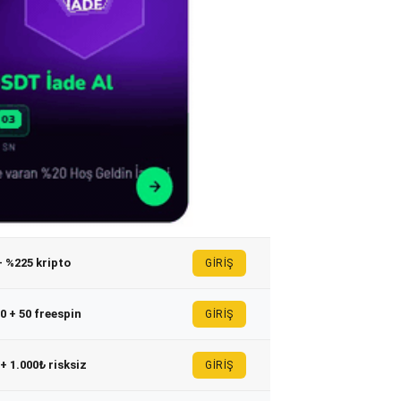
+ %225 kripto
GİRİŞ
0 + 50 freespin
GİRİŞ
+ 1.000₺ risksiz
GİRİŞ