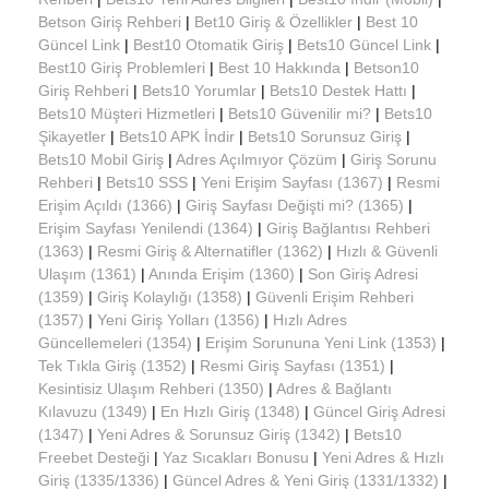
Betson Giriş Rehberi
|
Bet10 Giriş & Özellikler
|
Best 10
Güncel Link
|
Best10 Otomatik Giriş
|
Bets10 Güncel Link
|
Best10 Giriş Problemleri
|
Best 10 Hakkında
|
Betson10
Giriş Rehberi
|
Bets10 Yorumlar
|
Bets10 Destek Hattı
|
Bets10 Müşteri Hizmetleri
|
Bets10 Güvenilir mi?
|
Bets10
Şikayetler
|
Bets10 APK İndir
|
Bets10 Sorunsuz Giriş
|
Bets10 Mobil Giriş
|
Adres Açılmıyor Çözüm
|
Giriş Sorunu
Rehberi
|
Bets10 SSS
|
Yeni Erişim Sayfası (1367)
|
Resmi
Erişim Açıldı (1366)
|
Giriş Sayfası Değişti mi? (1365)
|
Erişim Sayfası Yenilendi (1364)
|
Giriş Bağlantısı Rehberi
(1363)
|
Resmi Giriş & Alternatifler (1362)
|
Hızlı & Güvenli
Ulaşım (1361)
|
Anında Erişim (1360)
|
Son Giriş Adresi
(1359)
|
Giriş Kolaylığı (1358)
|
Güvenli Erişim Rehberi
(1357)
|
Yeni Giriş Yolları (1356)
|
Hızlı Adres
Güncellemeleri (1354)
|
Erişim Sorununa Yeni Link (1353)
|
Tek Tıkla Giriş (1352)
|
Resmi Giriş Sayfası (1351)
|
Kesintisiz Ulaşım Rehberi (1350)
|
Adres & Bağlantı
Kılavuzu (1349)
|
En Hızlı Giriş (1348)
|
Güncel Giriş Adresi
(1347)
|
Yeni Adres & Sorunsuz Giriş (1342)
|
Bets10
Freebet Desteği
|
Yaz Sıcakları Bonusu
|
Yeni Adres & Hızlı
Giriş (1335/1336)
|
Güncel Adres & Yeni Giriş (1331/1332)
|