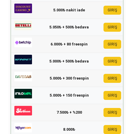
5.000₺ nakit iade
GİRİŞ
5.050₺ + 500₺ bedava
GİRİŞ
6.000₺ + 80 freespin
GİRİŞ
5.000₺ + 500₺ bedava
GİRİŞ
5.000₺ + 300 freespin
GİRİŞ
5.000₺ + 150 freespin
GİRİŞ
7.500₺ + %200
GİRİŞ
8.000₺
GİRİŞ