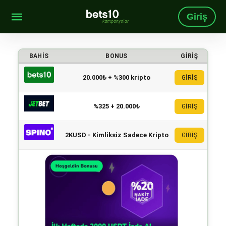
Giriş
BAHIS
BONUS
GIRIŞ
20.000₺ + %300 kripto
GİRİŞ
%325 + 20.000₺
GİRİŞ
2KUSD - Kimliksiz Sadece Kripto
GİRİŞ