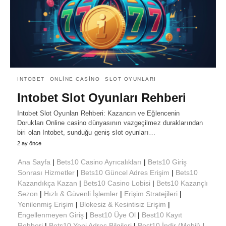
INTOBET
ONLINE CASINO
SLOT OYUNLARI
Intobet Slot Oyunları Rehberi
Intobet Slot Oyunları Rehberi: Kazancın ve Eğlencenin
Dorukları Online casino dünyasının vazgeçilmez duraklarından
biri olan Intobet, sunduğu geniş slot oyunları…
2 ay önce
Ana Sayfa
|
Bets10 Casino Ayrıcalıkları
|
Bets10 Giriş
Sonrası Hizmetler
|
Bets10 Güncel Adres Erişim
|
Bets10
Kazandıkça Kazan
|
Bets10 Casino Lobisi
|
Bets10 Kazançlı
Sezon
|
Hızlı & Güvenli İşlemler
|
Erişim Stratejileri
|
Yenilenmiş Erişim
|
Blokesiz & Kesintisiz Erişim
|
Engellenmeyen Giriş
|
Best10 Üye Ol
|
Best10 Kayıt
Rehberi
|
Bets10 Yeni Adres Bilgileri
|
Best10 İndir (Mobil)
|