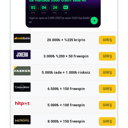
20.000₺ + %225 kripto
GİRİŞ
3.000₺ %200 + 50 freespin
GİRİŞ
5.000₺ iade + 1.000₺ risksiz
GİRİŞ
6.500₺ + 150 freespin
GİRİŞ
5.000₺ + 100 freespin
GİRİŞ
8.000₺ + 150 freespin
GİRİŞ