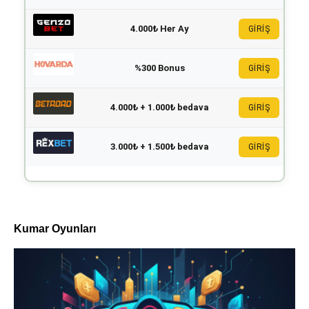
4.000₺ Her Ay
GİRİŞ
%300 Bonus
GİRİŞ
4.000₺ + 1.000₺ bedava
GİRİŞ
3.000₺ + 1.500₺ bedava
GİRİŞ
Kumar Oyunları