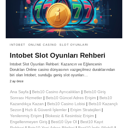
INTOBET
ONLINE CASINO
SLOT OYUNLARI
Intobet Slot Oyunları Rehberi
Intobet Slot Oyunları Rehberi: Kazancın ve Eğlencenin
Dorukları Online casino dünyasının vazgeçilmez duraklarından
biri olan Intobet, sunduğu geniş slot oyunları…
2 ay önce
Ana Sayfa
|
Bets10 Casino Ayrıcalıkları
|
Bets10 Giriş
Sonrası Hizmetler
|
Bets10 Güncel Adres Erişim
|
Bets10
Kazandıkça Kazan
|
Bets10 Casino Lobisi
|
Bets10 Kazançlı
Sezon
|
Hızlı & Güvenli İşlemler
|
Erişim Stratejileri
|
Yenilenmiş Erişim
|
Blokesiz & Kesintisiz Erişim
|
Engellenmeyen Giriş
|
Best10 Üye Ol
|
Best10 Kayıt
Rehberi
|
Bets10 Yeni Adres Bilgileri
|
Best10 İndir (Mobil)
|