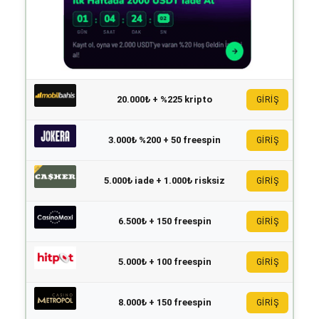
20.000₺ + %225 kripto
GİRİŞ
3.000₺ %200 + 50 freespin
GİRİŞ
5.000₺ iade + 1.000₺ risksiz
GİRİŞ
6.500₺ + 150 freespin
GİRİŞ
5.000₺ + 100 freespin
GİRİŞ
8.000₺ + 150 freespin
GİRİŞ