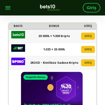
Giriş
BAHIS
BONUS
GIRIŞ
20.000₺ + %300 kripto
GİRİŞ
%325 + 20.000₺
GİRİŞ
2KUSD - Kimliksiz Sadece Kripto
GİRİŞ