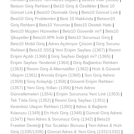
Betson Giriş Rehberi
|
Bet10 Giriş & Özellikler
|
Best 10
Güncel Link
|
Best10 Otomatik Giriş
|
Bets10 Güncel Link
|
Best10 Giriş Problemleri
|
Best 10 Hakkında
|
Betson10
Giriş Rehberi
|
Bets10 Yorumlar
|
Bets10 Destek Hattı
|
Bets10 Müşteri Hizmetleri
|
Bets10 Güvenilir mi?
|
Bets10
Şikayetler
|
Bets10 APK İndir
|
Bets10 Sorunsuz Giriş
|
Bets10 Mobil Giriş
|
Adres Açılmıyor Çözüm
|
Giriş Sorunu
Rehberi
|
Bets10 SSS
|
Yeni Erişim Sayfası (1367)
|
Resmi
Erişim Açıldı (1366)
|
Giriş Sayfası Değişti mi? (1365)
|
Erişim Sayfası Yenilendi (1364)
|
Giriş Bağlantısı Rehberi
(1363)
|
Resmi Giriş & Alternatifler (1362)
|
Hızlı & Güvenli
Ulaşım (1361)
|
Anında Erişim (1360)
|
Son Giriş Adresi
(1359)
|
Giriş Kolaylığı (1358)
|
Güvenli Erişim Rehberi
(1357)
|
Yeni Giriş Yolları (1356)
|
Hızlı Adres
Güncellemeleri (1354)
|
Erişim Sorununa Yeni Link (1353)
|
Tek Tıkla Giriş (1352)
|
Resmi Giriş Sayfası (1351)
|
Kesintisiz Ulaşım Rehberi (1350)
|
Adres & Bağlantı
Kılavuzu (1349)
|
En Hızlı Giriş (1348)
|
Güncel Giriş Adresi
(1347)
|
Yeni Adres & Sorunsuz Giriş (1342)
|
Bets10
Freebet Desteği
|
Yaz Sıcakları Bonusu
|
Yeni Adres & Hızlı
Giriş (1335/1336)
|
Güncel Adres & Yeni Giriş (1331/1332)
|