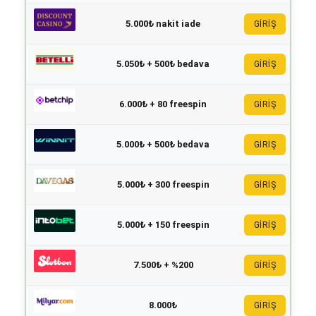
5.000₺ nakit iade
GİRİŞ
5.050₺ + 500₺ bedava
GİRİŞ
6.000₺ + 80 freespin
GİRİŞ
5.000₺ + 500₺ bedava
GİRİŞ
5.000₺ + 300 freespin
GİRİŞ
5.000₺ + 150 freespin
GİRİŞ
7.500₺ + %200
GİRİŞ
8.000₺
GİRİŞ