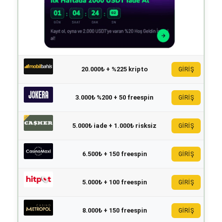
20.000₺ + %225 kripto
GİRİŞ
3.000₺ %200 + 50 freespin
GİRİŞ
5.000₺ iade + 1.000₺ risksiz
GİRİŞ
6.500₺ + 150 freespin
GİRİŞ
5.000₺ + 100 freespin
GİRİŞ
8.000₺ + 150 freespin
GİRİŞ