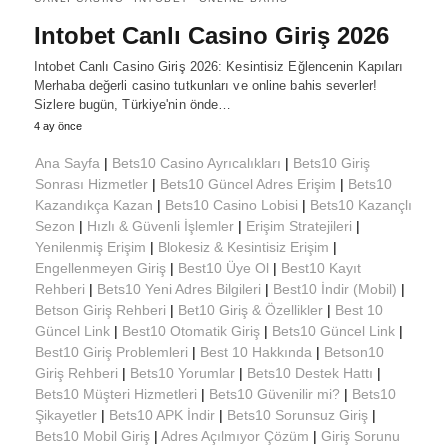
Intobet Canlı Casino Giriş 2026
Intobet Canlı Casino Giriş 2026: Kesintisiz Eğlencenin Kapıları
Merhaba değerli casino tutkunları ve online bahis severler!
Sizlere bugün, Türkiye'nin önde…
4 ay önce
Ana Sayfa
|
Bets10 Casino Ayrıcalıkları
|
Bets10 Giriş
Sonrası Hizmetler
|
Bets10 Güncel Adres Erişim
|
Bets10
Kazandıkça Kazan
|
Bets10 Casino Lobisi
|
Bets10 Kazançlı
Sezon
|
Hızlı & Güvenli İşlemler
|
Erişim Stratejileri
|
Yenilenmiş Erişim
|
Blokesiz & Kesintisiz Erişim
|
Engellenmeyen Giriş
|
Best10 Üye Ol
|
Best10 Kayıt
Rehberi
|
Bets10 Yeni Adres Bilgileri
|
Best10 İndir (Mobil)
|
Betson Giriş Rehberi
|
Bet10 Giriş & Özellikler
|
Best 10
Güncel Link
|
Best10 Otomatik Giriş
|
Bets10 Güncel Link
|
Best10 Giriş Problemleri
|
Best 10 Hakkında
|
Betson10
Giriş Rehberi
|
Bets10 Yorumlar
|
Bets10 Destek Hattı
|
Bets10 Müşteri Hizmetleri
|
Bets10 Güvenilir mi?
|
Bets10
Şikayetler
|
Bets10 APK İndir
|
Bets10 Sorunsuz Giriş
|
Bets10 Mobil Giriş
|
Adres Açılmıyor Çözüm
|
Giriş Sorunu