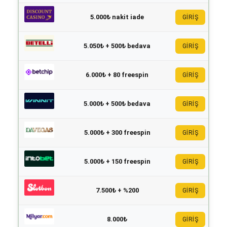
5.000₺ nakit iade
GİRİŞ
5.050₺ + 500₺ bedava
GİRİŞ
6.000₺ + 80 freespin
GİRİŞ
5.000₺ + 500₺ bedava
GİRİŞ
5.000₺ + 300 freespin
GİRİŞ
5.000₺ + 150 freespin
GİRİŞ
7.500₺ + %200
GİRİŞ
8.000₺
GİRİŞ