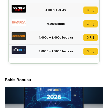
4.000₺ Her Ay
GİRİŞ
%300 Bonus
GİRİŞ
4.000₺ + 1.000₺ bedava
GİRİŞ
3.000₺ + 1.500₺ bedava
GİRİŞ
Bahis Bonusu