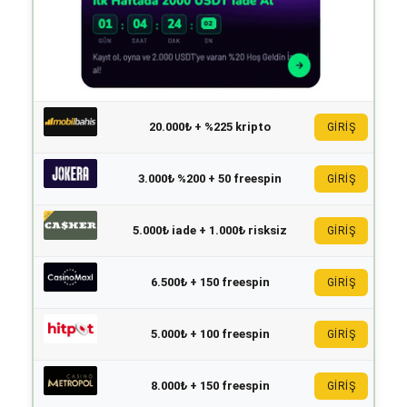
20.000₺ + %225 kripto
GİRİŞ
3.000₺ %200 + 50 freespin
GİRİŞ
5.000₺ iade + 1.000₺ risksiz
GİRİŞ
6.500₺ + 150 freespin
GİRİŞ
5.000₺ + 100 freespin
GİRİŞ
8.000₺ + 150 freespin
GİRİŞ