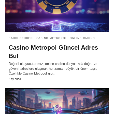
BAHIS REHBERI
CASINO METROPOL
ONLINE CASINO
Casino Metropol Güncel Adres
Bul
Değerli okuyucularımız, online casino dünyasında doğru ve
güvenli adreslere ulaşmak her zaman büyük bir önem taşır.
Özellikle Casino Metropol gibi…
3 ay önce