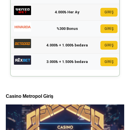
4.000₺ Her Ay
GİRİŞ
%300 Bonus
GİRİŞ
4.000₺ + 1.000₺ bedava
GİRİŞ
3.000₺ + 1.500₺ bedava
GİRİŞ
Casino Metropol Giriş