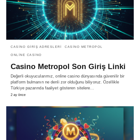
CASINO GIRIŞ ADRESLERI
CASINO METROPOL
ONLINE CASINO
Casino Metropol Son Giriş Linki
Değerli okuyucularımız, online casino dünyasında güvenilir bir
platform bulmanın ne denli zor olduğunu biliyoruz. Özellikle
Türkiye pazarında faaliyet gösteren sitelere…
2 ay önce