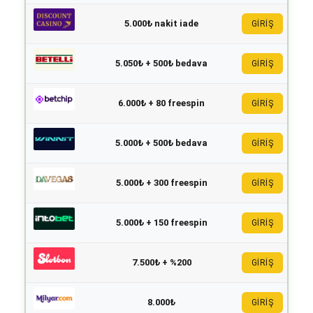
5.000₺ nakit iade
GİRİŞ
5.050₺ + 500₺ bedava
GİRİŞ
6.000₺ + 80 freespin
GİRİŞ
5.000₺ + 500₺ bedava
GİRİŞ
5.000₺ + 300 freespin
GİRİŞ
5.000₺ + 150 freespin
GİRİŞ
7.500₺ + %200
GİRİŞ
8.000₺
GİRİŞ