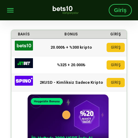
Giriş
BAHIS
BONUS
GIRIŞ
20.000₺ + %300 kripto
GİRİŞ
%325 + 20.000₺
GİRİŞ
2KUSD - Kimliksiz Sadece Kripto
GİRİŞ