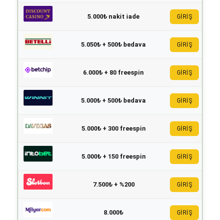
5.000₺ nakit iade
GİRİŞ
5.050₺ + 500₺ bedava
GİRİŞ
6.000₺ + 80 freespin
GİRİŞ
5.000₺ + 500₺ bedava
GİRİŞ
5.000₺ + 300 freespin
GİRİŞ
5.000₺ + 150 freespin
GİRİŞ
7.500₺ + %200
GİRİŞ
8.000₺
GİRİŞ