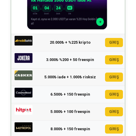
20.000₺ + %225 kripto
GİRİŞ
3.000₺ %200 + 50 freespin
GİRİŞ
5.000₺ iade + 1.000₺ risksiz
GİRİŞ
6.500₺ + 150 freespin
GİRİŞ
5.000₺ + 100 freespin
GİRİŞ
8.000₺ + 150 freespin
GİRİŞ