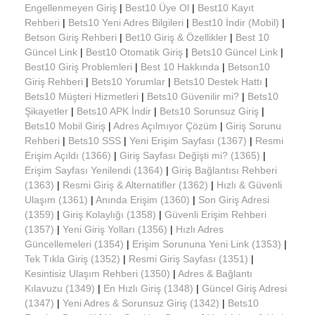
Engellenmeyen Giriş
|
Best10 Üye Ol
|
Best10 Kayıt
Rehberi
|
Bets10 Yeni Adres Bilgileri
|
Best10 İndir (Mobil)
|
Betson Giriş Rehberi
|
Bet10 Giriş & Özellikler
|
Best 10
Güncel Link
|
Best10 Otomatik Giriş
|
Bets10 Güncel Link
|
Best10 Giriş Problemleri
|
Best 10 Hakkında
|
Betson10
Giriş Rehberi
|
Bets10 Yorumlar
|
Bets10 Destek Hattı
|
Bets10 Müşteri Hizmetleri
|
Bets10 Güvenilir mi?
|
Bets10
Şikayetler
|
Bets10 APK İndir
|
Bets10 Sorunsuz Giriş
|
Bets10 Mobil Giriş
|
Adres Açılmıyor Çözüm
|
Giriş Sorunu
Rehberi
|
Bets10 SSS
|
Yeni Erişim Sayfası (1367)
|
Resmi
Erişim Açıldı (1366)
|
Giriş Sayfası Değişti mi? (1365)
|
Erişim Sayfası Yenilendi (1364)
|
Giriş Bağlantısı Rehberi
(1363)
|
Resmi Giriş & Alternatifler (1362)
|
Hızlı & Güvenli
Ulaşım (1361)
|
Anında Erişim (1360)
|
Son Giriş Adresi
(1359)
|
Giriş Kolaylığı (1358)
|
Güvenli Erişim Rehberi
(1357)
|
Yeni Giriş Yolları (1356)
|
Hızlı Adres
Güncellemeleri (1354)
|
Erişim Sorununa Yeni Link (1353)
|
Tek Tıkla Giriş (1352)
|
Resmi Giriş Sayfası (1351)
|
Kesintisiz Ulaşım Rehberi (1350)
|
Adres & Bağlantı
Kılavuzu (1349)
|
En Hızlı Giriş (1348)
|
Güncel Giriş Adresi
(1347)
|
Yeni Adres & Sorunsuz Giriş (1342)
|
Bets10