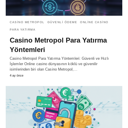
CASINO METROPOL
GÜVENLI ÖDEME
ONLINE CASINO
PARA YATIRMA
Casino Metropol Para Yatırma
Yöntemleri
Casino Metropol Para Yatırma Yöntemleri: Güvenli ve Hızlı
İşlemler Online casino dünyasının köklü ve güvenilir
isimlerinden biri olan Casino Metropol,…
4 ay önce