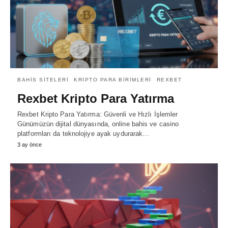
BAHIS SITELERI
KRIPTO PARA BIRIMLERI
REXBET
Rexbet Kripto Para Yatırma
Rexbet Kripto Para Yatırma: Güvenli ve Hızlı İşlemler
Günümüzün dijital dünyasında, online bahis ve casino
platformları da teknolojiye ayak uydurarak…
3 ay önce