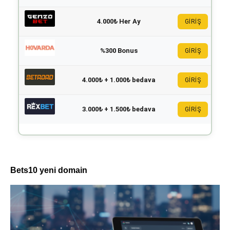
4.000₺ Her Ay
GİRİŞ
%300 Bonus
GİRİŞ
4.000₺ + 1.000₺ bedava
GİRİŞ
3.000₺ + 1.500₺ bedava
GİRİŞ
Bets10 yeni domain