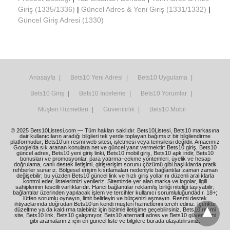
Giriş (1335/1336)
|
Güncel Adres & Yeni Giriş (1331/1332)
|
Güncel Giriş Adresi (1330)
Anasayfa
Bets10 Yeni Adresi
Bets10 Uygulama
Bets10 Giriş
Bets10 İnceleme
Bets10 Yorumlar
Müşteri Hizmetleri
Güvenilirlik
Bets10 Mobil
© 2025 Bets10Listesi.com — Tüm hakları saklıdır. Bets10Listesi, Bets10 markasına
dair kullanıcıların aradığı bilgileri tek yerde toplayan bağımsız bir bilgilendirme
platformudur; Bets10’un resmi web sitesi, işletmesi veya temsilcisi değildir. Amacımız
Google’da sık aranan konulara net ve güncel yanıt vermektir: Bets10 giriş, Bets10
güncel adres, Bets10 yeni giriş linki, Bets10 mobil giriş, Bets10 apk indir, Bets10
bonusları ve promosyonlar, para yatırma–çekme yöntemleri, üyelik ve hesap
doğrulama, canlı destek iletişimi, giriş/erişim sorunu çözümü gibi başlıklarda pratik
rehberler sunarız. Bölgesel erişim kısıtlamaları nedeniyle bağlantılar zaman zaman
değişebilir; bu yüzden Bets10 güncel link ve hızlı giriş yollarını düzenli aralıklarla
kontrol eder, listelerimizi yenileriz. Sitemizde yer alan marka ve logolar, ilgili
sahiplerinin tescilli varlıklarıdır. Harici bağlantılar reklam/iş birliği niteliği taşıyabilir;
bağlantılar üzerinden yapılacak işlem ve tercihler kullanıcı sorumluluğundadır. 18+;
lütfen sorumlu oynayın, limit belirleyin ve bütçenizi aşmayın. Resmi destek
ihtiyaçlarında doğrudan Bets10’un kendi müşteri hizmetlerini tercih ediniz. İçerikte
düzeltme ya da kaldırma talebiniz için bizimle iletişime geçebilirsiniz. Bets10 resmi
site, Bets10 link, Bets10 çalışmıyor, Bets10 alternatif adres ve Bets10 güvenilir mi
gibi aramalarınız için en güncel liste ve bilgilere burada ulaşabilirsiniz.