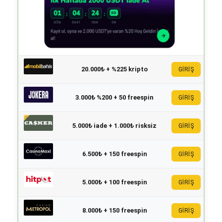
20.000₺ + %225 kripto
GİRİŞ
3.000₺ %200 + 50 freespin
GİRİŞ
5.000₺ iade + 1.000₺ risksiz
GİRİŞ
6.500₺ + 150 freespin
GİRİŞ
5.000₺ + 100 freespin
GİRİŞ
8.000₺ + 150 freespin
GİRİŞ