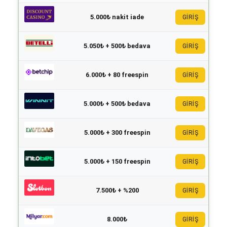
5.000₺ nakit iade
GİRİŞ
5.050₺ + 500₺ bedava
GİRİŞ
6.000₺ + 80 freespin
GİRİŞ
5.000₺ + 500₺ bedava
GİRİŞ
5.000₺ + 300 freespin
GİRİŞ
5.000₺ + 150 freespin
GİRİŞ
7.500₺ + %200
GİRİŞ
8.000₺
GİRİŞ