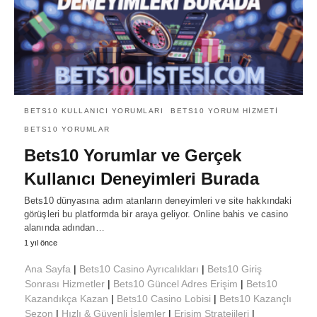
BETS10 KULLANICI YORUMLARI
BETS10 YORUM HIZMETI
BETS10 YORUMLAR
Bets10 Yorumlar ve Gerçek
Kullanıcı Deneyimleri Burada
Bets10 dünyasına adım atanların deneyimleri ve site hakkındaki
görüşleri bu platformda bir araya geliyor. Online bahis ve casino
alanında adından…
1 yıl önce
Ana Sayfa
|
Bets10 Casino Ayrıcalıkları
|
Bets10 Giriş
Sonrası Hizmetler
|
Bets10 Güncel Adres Erişim
|
Bets10
Kazandıkça Kazan
|
Bets10 Casino Lobisi
|
Bets10 Kazançlı
Sezon
|
Hızlı & Güvenli İşlemler
|
Erişim Stratejileri
|