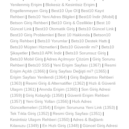
Yenilenmiş Erişim
|
Blokesiz & Kesintisiz Erişim
|
Engellenmeyen Giriş
|
Best10 Üye Ol
|
Best10 Kayıt
Rehberi
|
Bets10 Yeni Adres Bilgileri
|
Best10 İndir (Mobil)
|
Betson Giriş Rehberi
|
Bet10 Giriş & Özellikler
|
Best 10
Güncel Link
|
Best10 Otomatik Giriş
|
Bets10 Güncel Link
|
Best10 Giriş Problemleri
|
Best 10 Hakkında
|
Betson10
Giriş Rehberi
|
Bets10 Yorumlar
|
Bets10 Destek Hattı
|
Bets10 Müşteri Hizmetleri
|
Bets10 Güvenilir mi?
|
Bets10
Şikayetler
|
Bets10 APK İndir
|
Bets10 Sorunsuz Giriş
|
Bets10 Mobil Giriş
|
Adres Açılmıyor Çözüm
|
Giriş Sorunu
Rehberi
|
Bets10 SSS
|
Yeni Erişim Sayfası (1367)
|
Resmi
Erişim Açıldı (1366)
|
Giriş Sayfası Değişti mi? (1365)
|
Erişim Sayfası Yenilendi (1364)
|
Giriş Bağlantısı Rehberi
(1363)
|
Resmi Giriş & Alternatifler (1362)
|
Hızlı & Güvenli
Ulaşım (1361)
|
Anında Erişim (1360)
|
Son Giriş Adresi
(1359)
|
Giriş Kolaylığı (1358)
|
Güvenli Erişim Rehberi
(1357)
|
Yeni Giriş Yolları (1356)
|
Hızlı Adres
Güncellemeleri (1354)
|
Erişim Sorununa Yeni Link (1353)
|
Tek Tıkla Giriş (1352)
|
Resmi Giriş Sayfası (1351)
|
Kesintisiz Ulaşım Rehberi (1350)
|
Adres & Bağlantı
Kılavuzu (1349)
|
En Hızlı Giriş (1348)
|
Güncel Giriş Adresi