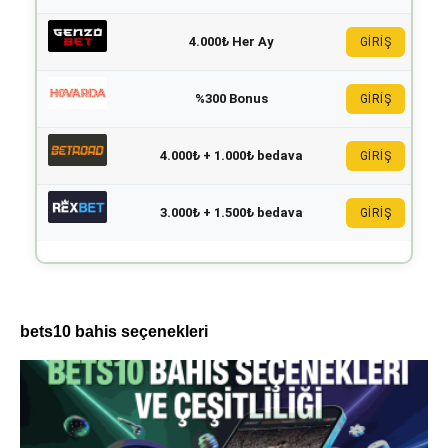
4.000₺ Her Ay
GİRİŞ
%300 Bonus
GİRİŞ
4.000₺ + 1.000₺ bedava
GİRİŞ
3.000₺ + 1.500₺ bedava
GİRİŞ
bets10 bahis seçenekleri