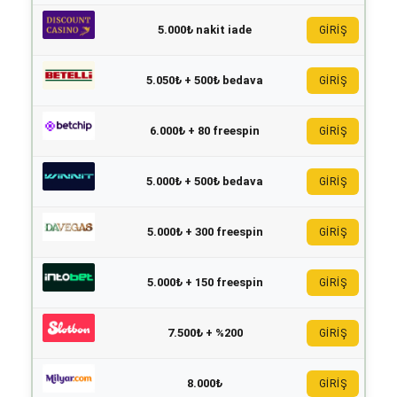
5.000₺ nakit iade
GİRİŞ
5.050₺ + 500₺ bedava
GİRİŞ
6.000₺ + 80 freespin
GİRİŞ
5.000₺ + 500₺ bedava
GİRİŞ
5.000₺ + 300 freespin
GİRİŞ
5.000₺ + 150 freespin
GİRİŞ
7.500₺ + %200
GİRİŞ
8.000₺
GİRİŞ