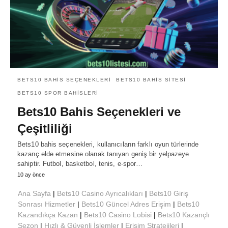
BETS10 BAHIS SEÇENEKLERI
BETS10 BAHIS SITESI
BETS10 SPOR BAHISLERI
Bets10 Bahis Seçenekleri ve
Çeşitliliği
Bets10 bahis seçenekleri, kullanıcıların farklı oyun türlerinde
kazanç elde etmesine olanak tanıyan geniş bir yelpazeye
sahiptir. Futbol, basketbol, tenis, e-spor…
10 ay önce
Ana Sayfa
|
Bets10 Casino Ayrıcalıkları
|
Bets10 Giriş
Sonrası Hizmetler
|
Bets10 Güncel Adres Erişim
|
Bets10
Kazandıkça Kazan
|
Bets10 Casino Lobisi
|
Bets10 Kazançlı
Sezon
|
Hızlı & Güvenli İşlemler
|
Erişim Stratejileri
|