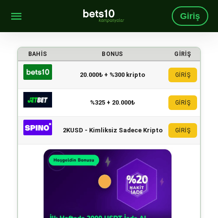
Giriş
BAHIS
BONUS
GIRIŞ
20.000₺ + %300 kripto
GİRİŞ
%325 + 20.000₺
GİRİŞ
2KUSD - Kimliksiz Sadece Kripto
GİRİŞ