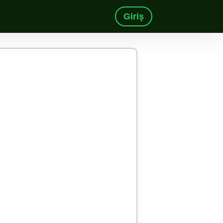
Giriş