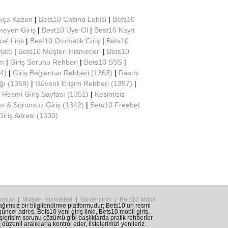
kça Kazan
|
Bets10 Casino Lobisi
|
Bets10
meyen Giriş
|
Best10 Üye Ol
|
Best10 Kayıt
cel Link
|
Best10 Otomatik Giriş
|
Bets10
attı
|
Bets10 Müşteri Hizmetleri
|
Bets10
üm
|
Giriş Sorunu Rehberi
|
Bets10 SSS
|
64)
|
Giriş Bağlantısı Rehberi (1363)
|
Resmi
ığı (1358)
|
Güvenli Erişim Rehberi (1357)
|
|
Resmi Giriş Sayfası (1351)
|
Kesintisiz
es & Sorunsuz Giriş (1342)
|
Bets10 Freebet
iriş Adresi (1330)
umlar
Müşteri Hizmetleri
Güvenilirlik
Bets10 Mobil
bağımsız bir bilgilendirme platformudur; Bets10’un resmi
ncel adres, Bets10 yeni giriş linki, Bets10 mobil giriş,
ş/erişim sorunu çözümü gibi başlıklarda pratik rehberler
zenli aralıklarla kontrol eder, listelerimizi yenileriz.