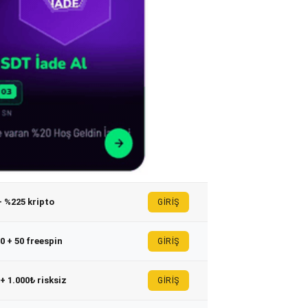
+ %225 kripto
GİRİŞ
0 + 50 freespin
GİRİŞ
+ 1.000₺ risksiz
GİRİŞ