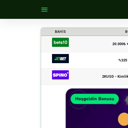
BAHIS
B
20.000₺ 
%325 
2KUSD - Kimli