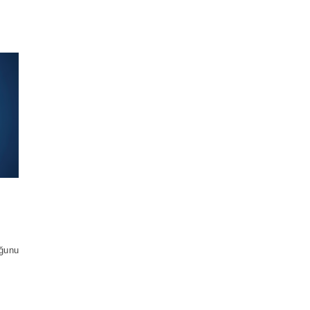
uğunu