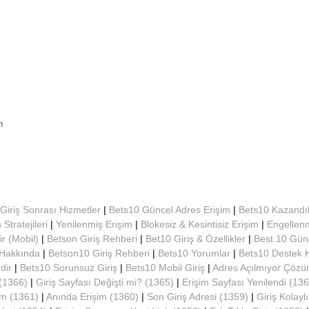
n
Giriş Sonrası Hizmetler
|
Bets10 Güncel Adres Erişim
|
Bets10 Kazandı
 Stratejileri
|
Yenilenmiş Erişim
|
Blokesiz & Kesintisiz Erişim
|
Engellen
ir (Mobil)
|
Betson Giriş Rehberi
|
Bet10 Giriş & Özellikler
|
Best 10 Gün
 Hakkında
|
Betson10 Giriş Rehberi
|
Bets10 Yorumlar
|
Bets10 Destek H
dir
|
Bets10 Sorunsuz Giriş
|
Bets10 Mobil Giriş
|
Adres Açılmıyor Çöz
 (1366)
|
Giriş Sayfası Değişti mi? (1365)
|
Erişim Sayfası Yenilendi (13
ım (1361)
|
Anında Erişim (1360)
|
Son Giriş Adresi (1359)
|
Giriş Kolayl