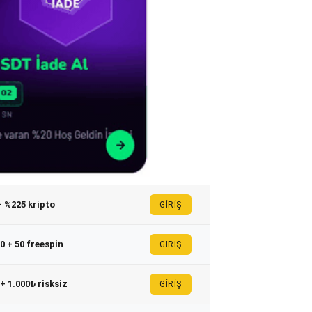
+ %225 kripto
GİRİŞ
0 + 50 freespin
GİRİŞ
+ 1.000₺ risksiz
GİRİŞ