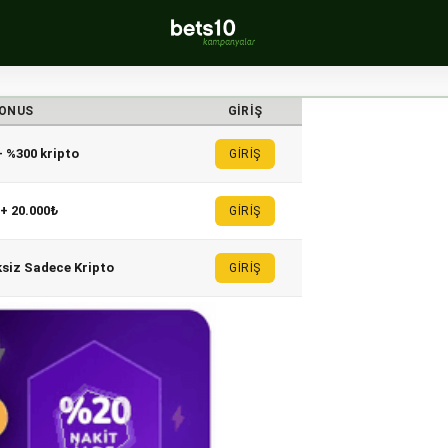
ONUS
GIRIŞ
+ %300 kripto
GİRİŞ
+ 20.000₺
GİRİŞ
ksiz Sadece Kripto
GİRİŞ