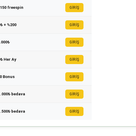
 150 freespin
GİRİŞ
0₺ + %200
GİRİŞ
.000₺
GİRİŞ
0₺ Her Ay
GİRİŞ
0 Bonus
GİRİŞ
1.000₺ bedava
GİRİŞ
1.500₺ bedava
GİRİŞ