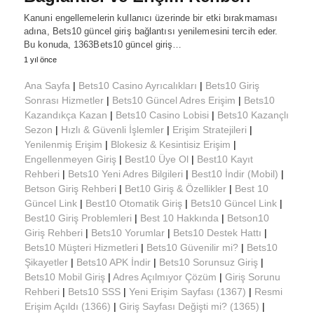
Kanuni engellemelerin kullanıcı üzerinde bir etki bırakmaması
adına, Bets10 güncel giriş bağlantısı yenilemesini tercih eder.
Bu konuda, 1363Bets10 güncel giriş…
1 yıl önce
Ana Sayfa
|
Bets10 Casino Ayrıcalıkları
|
Bets10 Giriş
Sonrası Hizmetler
|
Bets10 Güncel Adres Erişim
|
Bets10
Kazandıkça Kazan
|
Bets10 Casino Lobisi
|
Bets10 Kazançlı
Sezon
|
Hızlı & Güvenli İşlemler
|
Erişim Stratejileri
|
Yenilenmiş Erişim
|
Blokesiz & Kesintisiz Erişim
|
Engellenmeyen Giriş
|
Best10 Üye Ol
|
Best10 Kayıt
Rehberi
|
Bets10 Yeni Adres Bilgileri
|
Best10 İndir (Mobil)
|
Betson Giriş Rehberi
|
Bet10 Giriş & Özellikler
|
Best 10
Güncel Link
|
Best10 Otomatik Giriş
|
Bets10 Güncel Link
|
Best10 Giriş Problemleri
|
Best 10 Hakkında
|
Betson10
Giriş Rehberi
|
Bets10 Yorumlar
|
Bets10 Destek Hattı
|
Bets10 Müşteri Hizmetleri
|
Bets10 Güvenilir mi?
|
Bets10
Şikayetler
|
Bets10 APK İndir
|
Bets10 Sorunsuz Giriş
|
Bets10 Mobil Giriş
|
Adres Açılmıyor Çözüm
|
Giriş Sorunu
Rehberi
|
Bets10 SSS
|
Yeni Erişim Sayfası (1367)
|
Resmi
Erişim Açıldı (1366)
|
Giriş Sayfası Değişti mi? (1365)
|