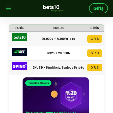
Giriş
BAHIS
BONUS
GIRIŞ
20.000₺ + %300 kripto
GİRİŞ
%325 + 20.000₺
GİRİŞ
2KUSD - Kimliksiz Sadece Kripto
GİRİŞ