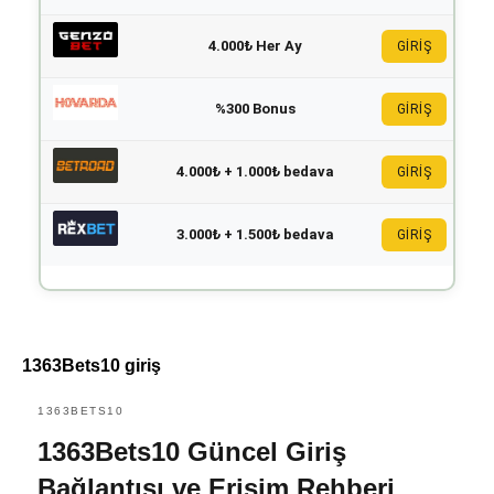
4.000₺ Her Ay
GİRİŞ
%300 Bonus
GİRİŞ
4.000₺ + 1.000₺ bedava
GİRİŞ
3.000₺ + 1.500₺ bedava
GİRİŞ
1363Bets10 giriş
1363BETS10
1363Bets10 Güncel Giriş
Bağlantısı ve Erişim Rehberi