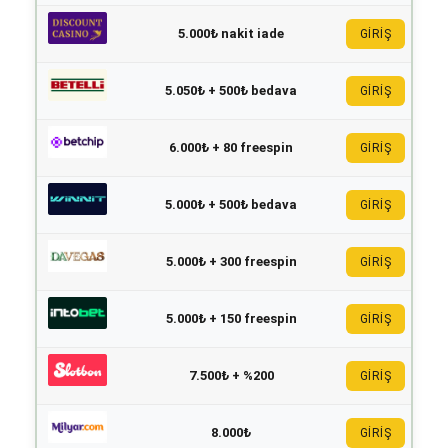
5.000₺ nakit iade
GİRİŞ
5.050₺ + 500₺ bedava
GİRİŞ
6.000₺ + 80 freespin
GİRİŞ
5.000₺ + 500₺ bedava
GİRİŞ
5.000₺ + 300 freespin
GİRİŞ
5.000₺ + 150 freespin
GİRİŞ
7.500₺ + %200
GİRİŞ
8.000₺
GİRİŞ