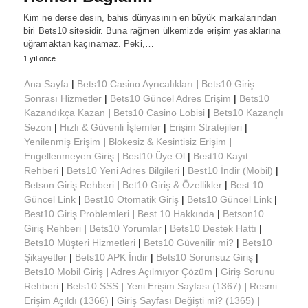
Kim ne derse desin, bahis dünyasının en büyük markalarından
biri Bets10 sitesidir. Buna rağmen ülkemizde erişim yasaklarına
uğramaktan kaçınamaz. Peki,…
1 yıl önce
Ana Sayfa
|
Bets10 Casino Ayrıcalıkları
|
Bets10 Giriş
Sonrası Hizmetler
|
Bets10 Güncel Adres Erişim
|
Bets10
Kazandıkça Kazan
|
Bets10 Casino Lobisi
|
Bets10 Kazançlı
Sezon
|
Hızlı & Güvenli İşlemler
|
Erişim Stratejileri
|
Yenilenmiş Erişim
|
Blokesiz & Kesintisiz Erişim
|
Engellenmeyen Giriş
|
Best10 Üye Ol
|
Best10 Kayıt
Rehberi
|
Bets10 Yeni Adres Bilgileri
|
Best10 İndir (Mobil)
|
Betson Giriş Rehberi
|
Bet10 Giriş & Özellikler
|
Best 10
Güncel Link
|
Best10 Otomatik Giriş
|
Bets10 Güncel Link
|
Best10 Giriş Problemleri
|
Best 10 Hakkında
|
Betson10
Giriş Rehberi
|
Bets10 Yorumlar
|
Bets10 Destek Hattı
|
Bets10 Müşteri Hizmetleri
|
Bets10 Güvenilir mi?
|
Bets10
Şikayetler
|
Bets10 APK İndir
|
Bets10 Sorunsuz Giriş
|
Bets10 Mobil Giriş
|
Adres Açılmıyor Çözüm
|
Giriş Sorunu
Rehberi
|
Bets10 SSS
|
Yeni Erişim Sayfası (1367)
|
Resmi
Erişim Açıldı (1366)
|
Giriş Sayfası Değişti mi? (1365)
|