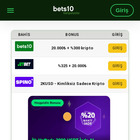
Giriş
BAHIS
BONUS
GIRIŞ
20.000₺ + %300 kripto
GİRİŞ
%325 + 20.000₺
GİRİŞ
2KUSD - Kimliksiz Sadece Kripto
GİRİŞ