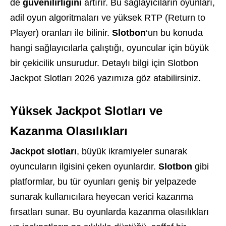
de
güvenilirliğini
artırır. Bu sağlayıcıların oyunları,
adil oyun algoritmaları ve yüksek RTP (Return to
Player) oranları ile bilinir.
Slotbon
‘un bu konuda
hangi sağlayıcılarla çalıştığı, oyuncular için büyük
bir çekicilik unsurudur. Detaylı bilgi için Slotbon
Jackpot Slotları 2026 yazımıza göz atabilirsiniz.
Yüksek Jackpot Slotları ve
Kazanma Olasılıkları
Jackpot slotları
, büyük ikramiyeler sunarak
oyuncuların ilgisini çeken oyunlardır.
Slotbon
gibi
platformlar, bu tür oyunları geniş bir yelpazede
sunarak kullanıcılara heyecan verici kazanma
fırsatları sunar. Bu oyunlarda kazanma olasılıkları