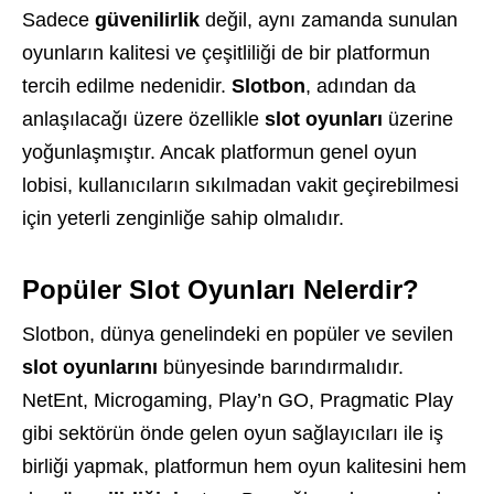
Sadece
güvenilirlik
değil, aynı zamanda sunulan
oyunların kalitesi ve çeşitliliği de bir platformun
tercih edilme nedenidir.
Slotbon
, adından da
anlaşılacağı üzere özellikle
slot oyunları
üzerine
yoğunlaşmıştır. Ancak platformun genel oyun
lobisi, kullanıcıların sıkılmadan vakit geçirebilmesi
için yeterli zenginliğe sahip olmalıdır.
Popüler Slot Oyunları Nelerdir?
Slotbon, dünya genelindeki en popüler ve sevilen
slot oyunlarını
bünyesinde barındırmalıdır.
NetEnt, Microgaming, Play’n GO, Pragmatic Play
gibi sektörün önde gelen oyun sağlayıcıları ile iş
birliği yapmak, platformun hem oyun kalitesini hem