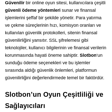
Güvenilir
bir online oyun sitesi, kullanıcılara çeşitli
güvenli ödeme yöntemleri
sunar ve finansal
işlemlerini şeffaf bir şekilde yönetir. Para yatırma
ve çekme süreçlerinin hızı, komisyon oranları ve
kullanılan güvenlik protokolleri, sitenin finansal
güvenilirliğini yansıtır. SSL şifrelemesi gibi
teknolojiler, kullanıcı bilgilerinin ve finansal verilerin
korunmasında hayati öneme sahiptir.
Slotbon
‘un
sunduğu ödeme seçenekleri ve bu işlemler
sırasında aldığı güvenlik önlemleri, platformun
güvenilirliğini değerlendirmede temel bir faktördür.
Slotbon’un Oyun Çeşitliliği ve
Sağlayıcıları