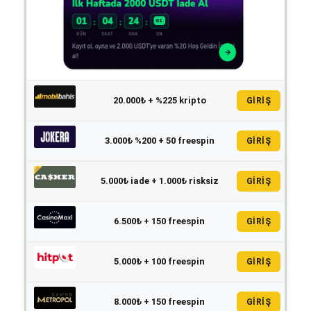
20.000₺ + %225 kripto
GİRİŞ
3.000₺ %200 + 50 freespin
GİRİŞ
5.000₺ iade + 1.000₺ risksiz
GİRİŞ
6.500₺ + 150 freespin
GİRİŞ
5.000₺ + 100 freespin
GİRİŞ
8.000₺ + 150 freespin
GİRİŞ