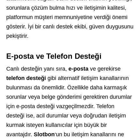
sorunlara çözüm bulma hızı ve iletişimin kalitesi,
platformun müşteri memnuniyetine verdiği önemi
gösterir. İyi bir canlı destek ekibi, güven duygusunu
pekiştirir.
E-posta ve Telefon Desteği
Canlı desteğin yanı sıra,
e-posta
ve gerekirse
telefon desteği
gibi alternatif iletişim kanallarının
bulunması da önemlidir. Özellikle daha karmaşık
sorunlar veya belge gönderimi gerektiren durumlar
için e-posta desteği vazgeçilmezdir. Telefon
desteği ise, acil durumlar veya doğrudan iletişim
kurmak isteyen kullanıcılar için büyük bir
avantajdır.
Slotbon
‘un bu iletişim kanallarını ne