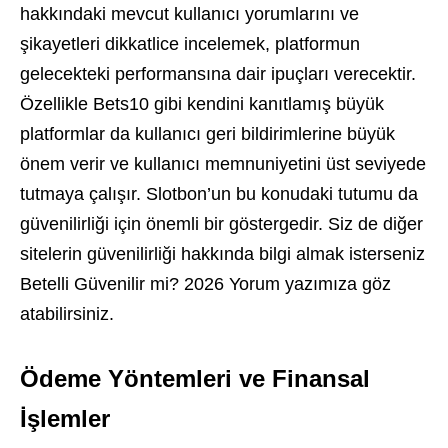
hakkındaki mevcut kullanıcı yorumlarını ve
şikayetleri dikkatlice incelemek, platformun
gelecekteki performansına dair ipuçları verecektir.
Özellikle Bets10 gibi kendini kanıtlamış büyük
platformlar da kullanıcı geri bildirimlerine büyük
önem verir ve kullanıcı memnuniyetini üst seviyede
tutmaya çalışır. Slotbon’un bu konudaki tutumu da
güvenilirliği için önemli bir göstergedir. Siz de diğer
sitelerin güvenilirliği hakkında bilgi almak isterseniz
Betelli Güvenilir mi? 2026 Yorum yazımıza göz
atabilirsiniz.
Ödeme Yöntemleri ve Finansal
İşlemler