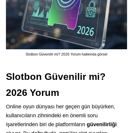
Slotbon Güvenilir mi? 2026 Yorum hakkında görsel
Slotbon Güvenilir mi?
2026 Yorum
Online oyun dünyası her geçen gün büyürken,
kullanıcıların zihnindeki en önemli soru
işaretlerinden biri de platformların
güvenilirliği