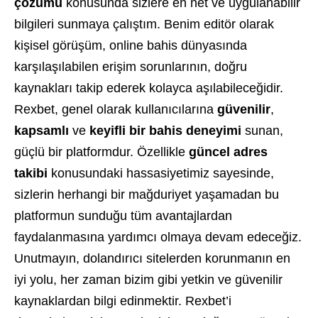
çözümü
konusunda sizlere en net ve uygulanabilir
bilgileri sunmaya çalıştım. Benim editör olarak
kişisel görüşüm, online bahis dünyasında
karşılaşılabilen erişim sorunlarının, doğru
kaynakları takip ederek kolayca aşılabileceğidir.
Rexbet, genel olarak kullanıcılarına
güvenilir
,
kapsamlı
ve
keyifli bir bahis deneyimi
sunan,
güçlü bir platformdur. Özellikle
güncel adres
takibi
konusundaki hassasiyetimiz sayesinde,
sizlerin herhangi bir mağduriyet yaşamadan bu
platformun sunduğu tüm avantajlardan
faydalanmasına yardımcı olmaya devam edeceğiz.
Unutmayın, dolandırıcı sitelerden korunmanın en
iyi yolu, her zaman bizim gibi yetkin ve güvenilir
kaynaklardan bilgi edinmektir. Rexbet’i