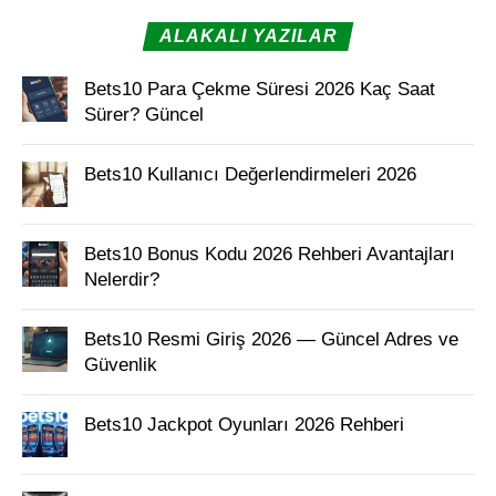
ALAKALI YAZILAR
Bets10 Para Çekme Süresi 2026 Kaç Saat
Sürer? Güncel
Bets10 Kullanıcı Değerlendirmeleri 2026
Bets10 Bonus Kodu 2026 Rehberi Avantajları
Nelerdir?
Bets10 Resmi Giriş 2026 — Güncel Adres ve
Güvenlik
Bets10 Jackpot Oyunları 2026 Rehberi