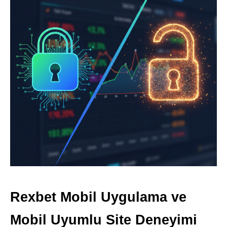
Rexbet Mobil Uygulama ve
Mobil Uyumlu Site Deneyimi