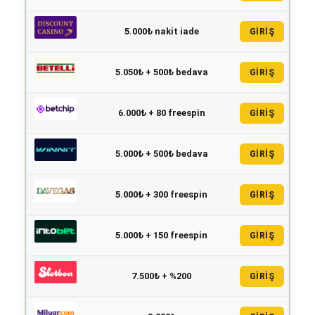
5.000₺ nakit iade
GİRİŞ
5.050₺ + 500₺ bedava
GİRİŞ
6.000₺ + 80 freespin
GİRİŞ
5.000₺ + 500₺ bedava
GİRİŞ
5.000₺ + 300 freespin
GİRİŞ
5.000₺ + 150 freespin
GİRİŞ
7.500₺ + %200
GİRİŞ