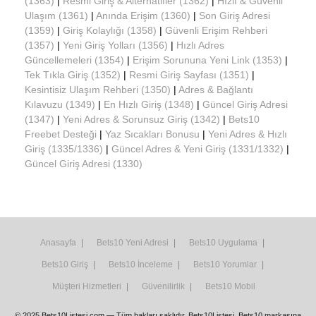
(1363)
|
Resmi Giriş & Alternatifler (1362)
|
Hızlı & Güvenli
Ulaşım (1361)
|
Anında Erişim (1360)
|
Son Giriş Adresi
(1359)
|
Giriş Kolaylığı (1358)
|
Güvenli Erişim Rehberi
(1357)
|
Yeni Giriş Yolları (1356)
|
Hızlı Adres
Güncellemeleri (1354)
|
Erişim Sorununa Yeni Link (1353)
|
Tek Tıkla Giriş (1352)
|
Resmi Giriş Sayfası (1351)
|
Kesintisiz Ulaşım Rehberi (1350)
|
Adres & Bağlantı
Kılavuzu (1349)
|
En Hızlı Giriş (1348)
|
Güncel Giriş Adresi
(1347)
|
Yeni Adres & Sorunsuz Giriş (1342)
|
Bets10
Freebet Desteği
|
Yaz Sıcakları Bonusu
|
Yeni Adres & Hızlı
Giriş (1335/1336)
|
Güncel Adres & Yeni Giriş (1331/1332)
|
Güncel Giriş Adresi (1330)
Anasayfa
Bets10 Yeni Adresi
Bets10 Uygulama
Bets10 Giriş
Bets10 İnceleme
Bets10 Yorumlar
Müşteri Hizmetleri
Güvenilirlik
Bets10 Mobil
© 2025 Bets10Listesi.com — Tüm hakları saklıdır. Bets10Listesi, Bets10 markasına