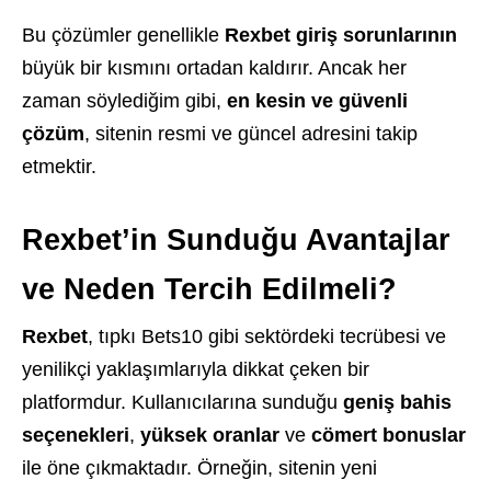
Bu çözümler genellikle
Rexbet giriş sorunlarının
büyük bir kısmını ortadan kaldırır. Ancak her
zaman söylediğim gibi,
en kesin ve güvenli
çözüm
, sitenin resmi ve güncel adresini takip
etmektir.
Rexbet’in Sunduğu Avantajlar
ve Neden Tercih Edilmeli?
Rexbet
, tıpkı Bets10 gibi sektördeki tecrübesi ve
yenilikçi yaklaşımlarıyla dikkat çeken bir
platformdur. Kullanıcılarına sunduğu
geniş bahis
seçenekleri
,
yüksek oranlar
ve
cömert bonuslar
ile öne çıkmaktadır. Örneğin, sitenin yeni