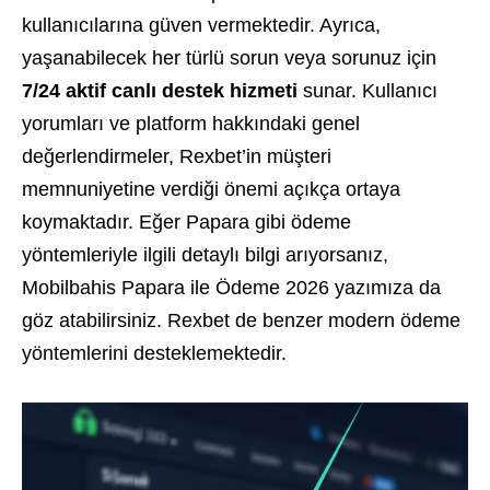
kullanıcılarına güven vermektedir. Ayrıca,
yaşanabilecek her türlü sorun veya sorunuz için
7/24 aktif canlı destek hizmeti
sunar. Kullanıcı
yorumları ve platform hakkındaki genel
değerlendirmeler, Rexbet’in müşteri
memnuniyetine verdiği önemi açıkça ortaya
koymaktadır. Eğer Papara gibi ödeme
yöntemleriyle ilgili detaylı bilgi arıyorsanız,
Mobilbahis Papara ile Ödeme 2026 yazımıza da
göz atabilirsiniz. Rexbet de benzer modern ödeme
yöntemlerini desteklemektedir.