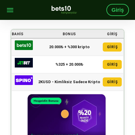
Giriş
BAHIS
BONUS
GIRIŞ
20.000₺ + %300 kripto
GİRİŞ
%325 + 20.000₺
GİRİŞ
2KUSD - Kimliksiz Sadece Kripto
GİRİŞ