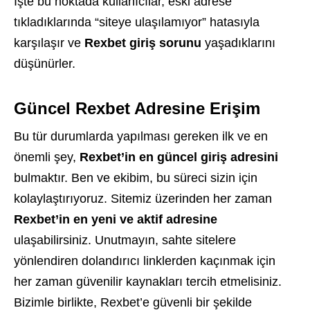
İşte bu noktada kullanıcılar, eski adrese
tıkladıklarında “siteye ulaşılamıyor” hatasıyla
karşılaşır ve
Rexbet giriş sorunu
yaşadıklarını
düşünürler.
Güncel Rexbet Adresine Erişim
Bu tür durumlarda yapılması gereken ilk ve en
önemli şey,
Rexbet’in en güncel giriş adresini
bulmaktır. Ben ve ekibim, bu süreci sizin için
kolaylaştırıyoruz. Sitemiz üzerinden her zaman
Rexbet’in en yeni ve aktif adresine
ulaşabilirsiniz. Unutmayın, sahte sitelere
yönlendiren dolandırıcı linklerden kaçınmak için
her zaman güvenilir kaynakları tercih etmelisiniz.
Bizimle birlikte, Rexbet’e güvenli bir şekilde