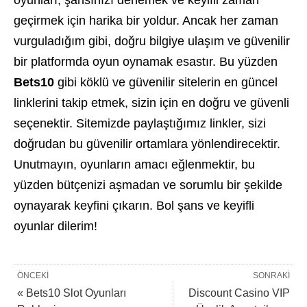
oyunları, şansınızı denemek ve keyifli zaman
geçirmek için harika bir yoldur. Ancak her zaman
vurguladığım gibi, doğru bilgiye ulaşım ve güvenilir
bir platformda oyun oynamak esastır. Bu yüzden
Bets10
gibi köklü ve güvenilir sitelerin en güncel
linklerini takip etmek, sizin için en doğru ve güvenli
seçenektir. Sitemizde paylaştığımız linkler, sizi
doğrudan bu güvenilir ortamlara yönlendirecektir.
Unutmayın, oyunların amacı eğlenmektir, bu
yüzden bütçenizi aşmadan ve sorumlu bir şekilde
oynayarak keyfini çıkarın. Bol şans ve keyifli
oyunlar dilerim!
ÖNCEKI
SONRAKI
« Bets10 Slot Oyunları
Discount Casino VIP