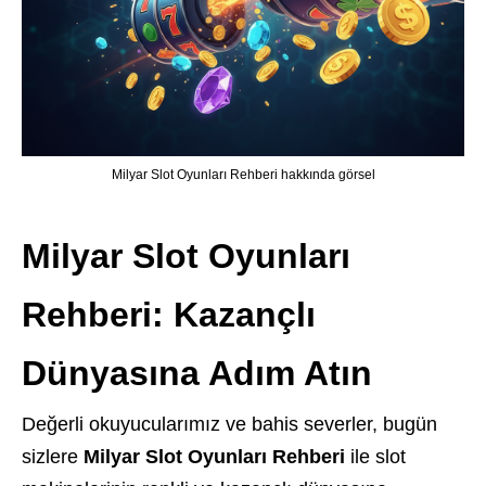
Milyar Slot Oyunları Rehberi hakkında görsel
Milyar Slot Oyunları
Rehberi: Kazançlı
Dünyasına Adım Atın
Değerli okuyucularımız ve bahis severler, bugün
sizlere
Milyar Slot Oyunları Rehberi
ile slot