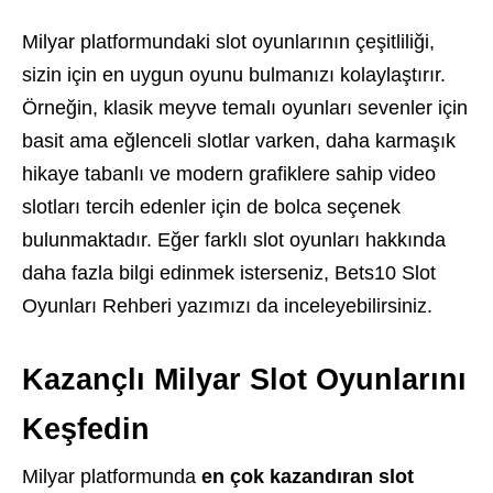
Milyar platformundaki slot oyunlarının çeşitliliği,
sizin için en uygun oyunu bulmanızı kolaylaştırır.
Örneğin, klasik meyve temalı oyunları sevenler için
basit ama eğlenceli slotlar varken, daha karmaşık
hikaye tabanlı ve modern grafiklere sahip video
slotları tercih edenler için de bolca seçenek
bulunmaktadır. Eğer farklı slot oyunları hakkında
daha fazla bilgi edinmek isterseniz, Bets10 Slot
Oyunları Rehberi yazımızı da inceleyebilirsiniz.
Kazançlı Milyar Slot Oyunlarını
Keşfedin
Milyar platformunda
en çok kazandıran slot