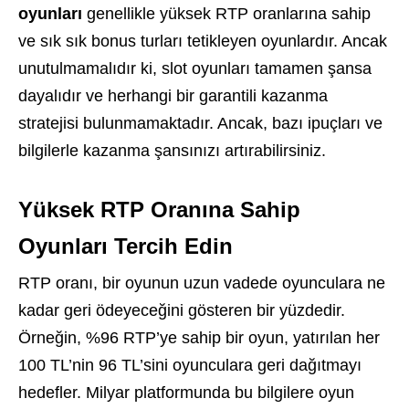
oyunları
genellikle yüksek RTP oranlarına sahip
ve sık sık bonus turları tetikleyen oyunlardır. Ancak
unutulmamalıdır ki, slot oyunları tamamen şansa
dayalıdır ve herhangi bir garantili kazanma
stratejisi bulunmamaktadır. Ancak, bazı ipuçları ve
bilgilerle kazanma şansınızı artırabilirsiniz.
Yüksek RTP Oranına Sahip
Oyunları Tercih Edin
RTP oranı, bir oyunun uzun vadede oyunculara ne
kadar geri ödeyeceğini gösteren bir yüzdedir.
Örneğin, %96 RTP’ye sahip bir oyun, yatırılan her
100 TL’nin 96 TL’sini oyunculara geri dağıtmayı
hedefler. Milyar platformunda bu bilgilere oyun