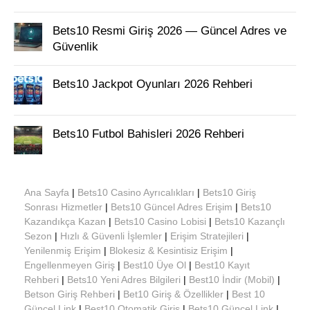
Bets10 Resmi Giriş 2026 — Güncel Adres ve
Güvenlik
Bets10 Jackpot Oyunları 2026 Rehberi
Bets10 Futbol Bahisleri 2026 Rehberi
Ana Sayfa
|
Bets10 Casino Ayrıcalıkları
|
Bets10 Giriş
Sonrası Hizmetler
|
Bets10 Güncel Adres Erişim
|
Bets10
Kazandıkça Kazan
|
Bets10 Casino Lobisi
|
Bets10 Kazançlı
Sezon
|
Hızlı & Güvenli İşlemler
|
Erişim Stratejileri
|
Yenilenmiş Erişim
|
Blokesiz & Kesintisiz Erişim
|
Engellenmeyen Giriş
|
Best10 Üye Ol
|
Best10 Kayıt
Rehberi
|
Bets10 Yeni Adres Bilgileri
|
Best10 İndir (Mobil)
|
Betson Giriş Rehberi
|
Bet10 Giriş & Özellikler
|
Best 10
Güncel Link
|
Best10 Otomatik Giriş
|
Bets10 Güncel Link
|