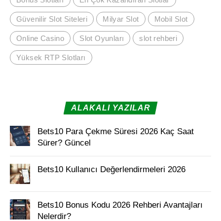
Güvenilir Slot Siteleri
Milyar Slot
Mobil Slot
Online Casino
Slot Oyunları
slot rehberi
Yüksek RTP Slotları
ALAKALI YAZILAR
Bets10 Para Çekme Süresi 2026 Kaç Saat
Sürer? Güncel
Bets10 Kullanıcı Değerlendirmeleri 2026
Bets10 Bonus Kodu 2026 Rehberi Avantajları
Nelerdir?