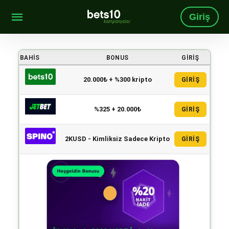
Giriş
BAHIS
BONUS
GIRIŞ
20.000₺ + %300 kripto
GİRİŞ
%325 + 20.000₺
GİRİŞ
2KUSD - Kimliksiz Sadece Kripto
GİRİŞ