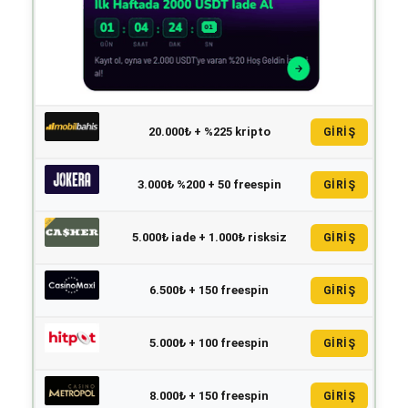
20.000₺ + %225 kripto
GİRİŞ
3.000₺ %200 + 50 freespin
GİRİŞ
5.000₺ iade + 1.000₺ risksiz
GİRİŞ
6.500₺ + 150 freespin
GİRİŞ
5.000₺ + 100 freespin
GİRİŞ
8.000₺ + 150 freespin
GİRİŞ