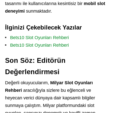
tasarımı ile kullanıcılarına kesintisiz bir
mobil slot
deneyimi
sunmaktadır.
İlginizi Çekebilecek Yazılar
Bets10 Slot Oyunları Rehberi
Bets10 Slot Oyunları Rehberi
Son Söz: Editörün
Değerlendirmesi
Değerli okuyucularım,
Milyar Slot Oyunları
Rehberi
aracılığıyla sizlere bu eğlenceli ve
heyecan verici dünyaya dair kapsamlı bilgiler
sunmaya çalıştım. Milyar platformundaki slot