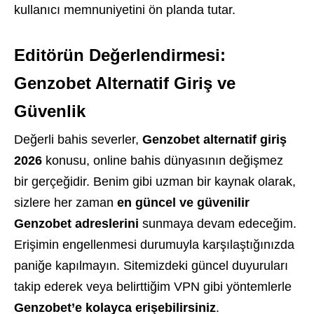
kullanıcı memnuniyetini ön planda tutar.
Editörün Değerlendirmesi:
Genzobet Alternatif Giriş ve
Güvenlik
Değerli bahis severler,
Genzobet alternatif giriş
2026
konusu, online bahis dünyasının değişmez
bir gerçeğidir. Benim gibi uzman bir kaynak olarak,
sizlere her zaman
en güncel ve güvenilir
Genzobet adreslerini
sunmaya devam edeceğim.
Erişimin engellenmesi durumuyla karşılaştığınızda
paniğe kapılmayın. Sitemizdeki güncel duyuruları
takip ederek veya belirttiğim VPN gibi yöntemlerle
Genzobet’e kolayca erişebilirsiniz
.