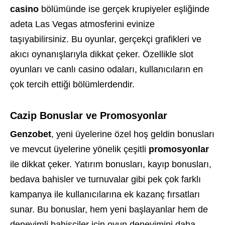
casino
bölümünde ise gerçek krupiyeler eşliğinde
adeta Las Vegas atmosferini evinize
taşıyabilirsiniz. Bu oyunlar, gerçekçi grafikleri ve
akıcı oynanışlarıyla dikkat çeker. Özellikle slot
oyunları ve canlı casino odaları, kullanıcıların en
çok tercih ettiği bölümlerdendir.
Cazip Bonuslar ve Promosyonlar
Genzobet
, yeni üyelerine özel hoş geldin bonusları
ve mevcut üyelerine yönelik çeşitli
promosyonlar
ile dikkat çeker. Yatırım bonusları, kayıp bonusları,
bedava bahisler ve turnuvalar gibi pek çok farklı
kampanya ile kullanıcılarına ek kazanç fırsatları
sunar. Bu bonuslar, hem yeni başlayanlar hem de
deneyimli bahisçiler için oyun deneyimini daha