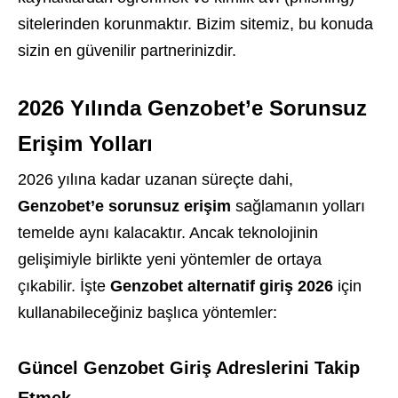
sitelerinden korunmaktır. Bizim sitemiz, bu konuda
sizin en güvenilir partnerinizdir.
2026 Yılında Genzobet’e Sorunsuz
Erişim Yolları
2026 yılına kadar uzanan süreçte dahi,
Genzobet’e sorunsuz erişim
sağlamanın yolları
temelde aynı kalacaktır. Ancak teknolojinin
gelişimiyle birlikte yeni yöntemler de ortaya
çıkabilir. İşte
Genzobet alternatif giriş 2026
için
kullanabileceğiniz başlıca yöntemler:
Güncel Genzobet Giriş Adreslerini Takip