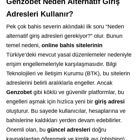
Genzobet Neden Alternatif Giriş
Adresleri Kullanır?
Pek çok bahis severin aklındaki ilk soru “Neden
alternatif giriş adresleri gerekiyor?” olur. Bunun
temel nedeni,
online bahis sitelerinin
Türkiye’deki mevcut yasal düzenlemeler nedeniyle
erişim engellemeleriyle karşılaşmasıdır. Bilgi
Teknolojileri ve İletişim Kurumu (BTK), bu sitelerin
adreslerini belirli aralıklarla engeller. Ancak
Genzobet
gibi köklü ve güvenilir platformlar, bu
engelleri aşmak için hızlıca yeni bir
giriş adresi
oluşturur. Bu sayede kullanıcılar, hesaplarına ve
bahislerine kaldıkları yerden devam edebilirler.
Önemli olan, bu
güncel adresleri
doğru
kaynaklardan öğrenmek ve kimlik avı (phishing)