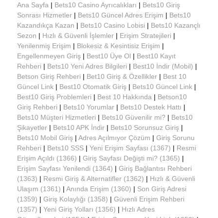
Ana Sayfa
|
Bets10 Casino Ayrıcalıkları
|
Bets10 Giriş
Sonrası Hizmetler
|
Bets10 Güncel Adres Erişim
|
Bets10
Kazandıkça Kazan
|
Bets10 Casino Lobisi
|
Bets10 Kazançlı
Sezon
|
Hızlı & Güvenli İşlemler
|
Erişim Stratejileri
|
Yenilenmiş Erişim
|
Blokesiz & Kesintisiz Erişim
|
Engellenmeyen Giriş
|
Best10 Üye Ol
|
Best10 Kayıt
Rehberi
|
Bets10 Yeni Adres Bilgileri
|
Best10 İndir (Mobil)
|
Betson Giriş Rehberi
|
Bet10 Giriş & Özellikler
|
Best 10
Güncel Link
|
Best10 Otomatik Giriş
|
Bets10 Güncel Link
|
Best10 Giriş Problemleri
|
Best 10 Hakkında
|
Betson10
Giriş Rehberi
|
Bets10 Yorumlar
|
Bets10 Destek Hattı
|
Bets10 Müşteri Hizmetleri
|
Bets10 Güvenilir mi?
|
Bets10
Şikayetler
|
Bets10 APK İndir
|
Bets10 Sorunsuz Giriş
|
Bets10 Mobil Giriş
|
Adres Açılmıyor Çözüm
|
Giriş Sorunu
Rehberi
|
Bets10 SSS
|
Yeni Erişim Sayfası (1367)
|
Resmi
Erişim Açıldı (1366)
|
Giriş Sayfası Değişti mi? (1365)
|
Erişim Sayfası Yenilendi (1364)
|
Giriş Bağlantısı Rehberi
(1363)
|
Resmi Giriş & Alternatifler (1362)
|
Hızlı & Güvenli
Ulaşım (1361)
|
Anında Erişim (1360)
|
Son Giriş Adresi
(1359)
|
Giriş Kolaylığı (1358)
|
Güvenli Erişim Rehberi
(1357)
|
Yeni Giriş Yolları (1356)
|
Hızlı Adres