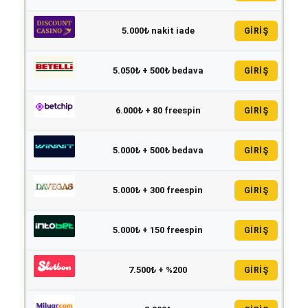
5.000₺ nakit iade
GİRİŞ
5.050₺ + 500₺ bedava
GİRİŞ
6.000₺ + 80 freespin
GİRİŞ
5.000₺ + 500₺ bedava
GİRİŞ
5.000₺ + 300 freespin
GİRİŞ
5.000₺ + 150 freespin
GİRİŞ
7.500₺ + %200
GİRİŞ