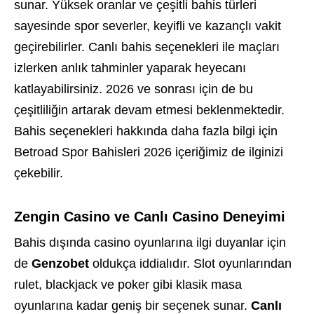
sunar. Yüksek oranlar ve çeşitli bahis türleri
sayesinde spor severler, keyifli ve kazançlı vakit
geçirebilirler. Canlı bahis seçenekleri ile maçları
izlerken anlık tahminler yaparak heyecanı
katlayabilirsiniz. 2026 ve sonrası için de bu
çeşitliliğin artarak devam etmesi beklenmektedir.
Bahis seçenekleri hakkında daha fazla bilgi için
Betroad Spor Bahisleri 2026 içeriğimiz de ilginizi
çekebilir.
Zengin Casino ve Canlı Casino Deneyimi
Bahis dışında casino oyunlarına ilgi duyanlar için
de
Genzobet
oldukça iddialıdır. Slot oyunlarından
rulet, blackjack ve poker gibi klasik masa
oyunlarına kadar geniş bir seçenek sunar.
Canlı