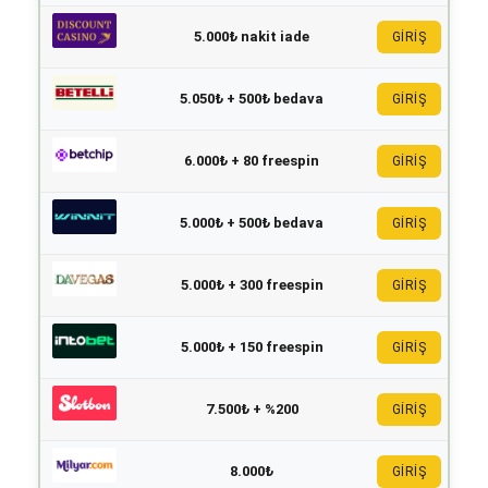
5.000₺ nakit iade
GİRİŞ
5.050₺ + 500₺ bedava
GİRİŞ
6.000₺ + 80 freespin
GİRİŞ
5.000₺ + 500₺ bedava
GİRİŞ
5.000₺ + 300 freespin
GİRİŞ
5.000₺ + 150 freespin
GİRİŞ
7.500₺ + %200
GİRİŞ
8.000₺
GİRİŞ