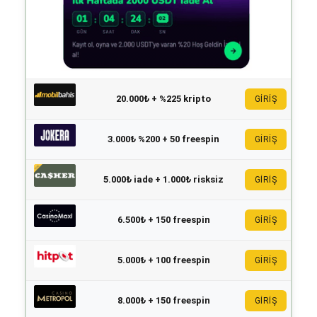
20.000₺ + %225 kripto
GİRİŞ
3.000₺ %200 + 50 freespin
GİRİŞ
5.000₺ iade + 1.000₺ risksiz
GİRİŞ
6.500₺ + 150 freespin
GİRİŞ
5.000₺ + 100 freespin
GİRİŞ
8.000₺ + 150 freespin
GİRİŞ