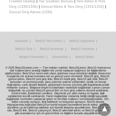
Freebet Desteği
|
Yaz Sıcakları Bonusu
|
Yeni Adres & Hızlı
Giriş (1335/1336)
|
Güncel Adres & Yeni Giriş (1331/1332)
|
Güncel Giriş Adresi (1330)
Anasayfa
Bets10 Yeni Adresi
Bets10 Uygulama
Bets10 Giriş
Bets10 İnceleme
Bets10 Yorumlar
Müşteri Hizmetleri
Güvenilirlik
Bets10 Mobil
© 2025 Bets10Listesi.com — Tüm hakları saklıdır. Bets10Listesi, Bets10 markasına
dair kullanıcıların aradığı bilgileri tek yerde toplayan bağımsız bir bilgilendirme
platformudur; Bets10’un resmi web sitesi, işletmesi veya temsilcisi değildir. Amacımız
Google’da sık aranan konulara net ve güncel yanıt vermektir: Bets10 giriş, Bets10
güncel adres, Bets10 yeni giriş linki, Bets10 mobil giriş, Bets10 apk indir, Bets10
bonusları ve promosyonlar, para yatırma–çekme yöntemleri, üyelik ve hesap
doğrulama, canlı destek iletişimi, giriş/erişim sorunu çözümü gibi başlıklarda pratik
rehberler sunarız. Bölgesel erişim kısıtlamaları nedeniyle bağlantılar zaman zaman
değişebilir; bu yüzden Bets10 güncel link ve hızlı giriş yollarını düzenli aralıklarla
kontrol eder, listelerimizi yenileriz. Sitemizde yer alan marka ve logolar, ilgili
sahiplerinin tescilli varlıklarıdır. Harici bağlantılar reklam/iş birliği niteliği taşıyabilir;
bağlantılar üzerinden yapılacak işlem ve tercihler kullanıcı sorumluluğundadır. 18+;
lütfen sorumlu oynayın, limit belirleyin ve bütçenizi aşmayın. Resmi destek
ihtiyaçlarında doğrudan Bets10’un kendi müşteri hizmetlerini tercih ediniz. İçerikte
düzeltme ya da kaldırma talebiniz için bizimle iletişime geçebilirsiniz. Bets10 resmi
site, Bets10 link, Bets10 çalışmıyor, Bets10 alternatif adres ve Bets10 güvenilir mi
gibi aramalarınız için en güncel liste ve bilgilere burada ulaşabilirsiniz.