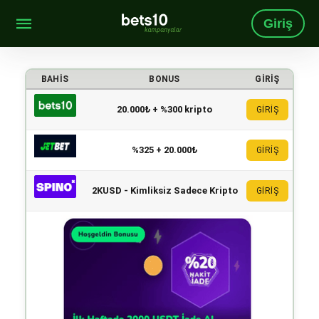
Giriş
BAHIS
BONUS
GIRIŞ
20.000₺ + %300 kripto
GİRİŞ
%325 + 20.000₺
GİRİŞ
2KUSD - Kimliksiz Sadece Kripto
GİRİŞ