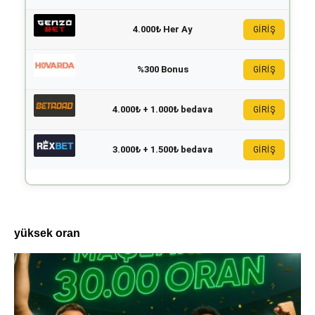
4.000₺ Her Ay
GİRİŞ
%300 Bonus
GİRİŞ
4.000₺ + 1.000₺ bedava
GİRİŞ
3.000₺ + 1.500₺ bedava
GİRİŞ
yüksek oran