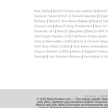
Ana Sayfa
|
Bets10 Casino Ayrıcalıkları
|
Bets10 
Kazançlı Sezon
|
Hızlı & Güvenli İşlemler
|
Erişim
Rehberi
|
Bets10 Yeni Adres Bilgileri
|
Best10 İnd
Güncel Link
|
Best10 Giriş Problemleri
|
Best 10
Güvenilir mi?
|
Bets10 Şikayetler
|
Bets10 APK İn
Yeni Erişim Sayfası (1367)
|
Resmi Erişim Açıldı
Giriş & Alternatifler (1362)
|
Hızlı & Güvenli Ulaş
Yeni Giriş Yolları (1356)
|
Hızlı Adres Güncelleme
Ulaşım Rehberi (1350)
|
Adres & Bağlantı Kılavu
Desteği
|
Yaz Sıcakları Bonusu
|
Yeni Adres & Hı
Anasayfa
Bets10
© 2025 Bets10Listesi.com — Tüm hakları saklıdır. Bets10
web sitesi, işletmesi veya temsilcisi değildir. Amacımı
Bets10 apk indir, Bets10 bonusları ve promosyonlar, par
sunarız. Bölgesel erişim kısıtlamaları nedeniyle bağlan