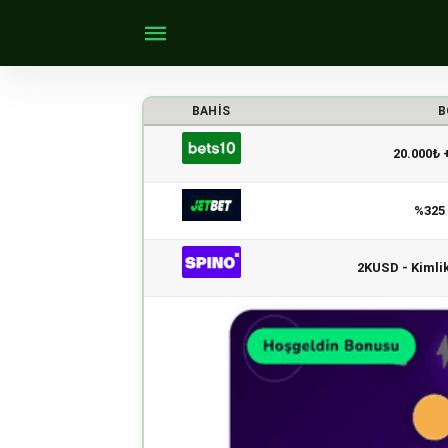
BAHIS
B
20.000₺ 
%325 
2KUSD - Kimli