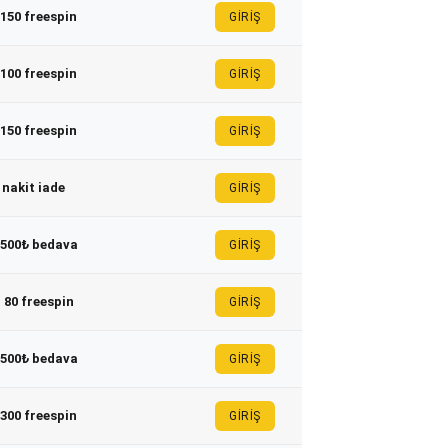
 150 freespin
GİRİŞ
 100 freespin
GİRİŞ
 150 freespin
GİRİŞ
 nakit iade
GİRİŞ
 500₺ bedava
GİRİŞ
 80 freespin
GİRİŞ
 500₺ bedava
GİRİŞ
 300 freespin
GİRİŞ