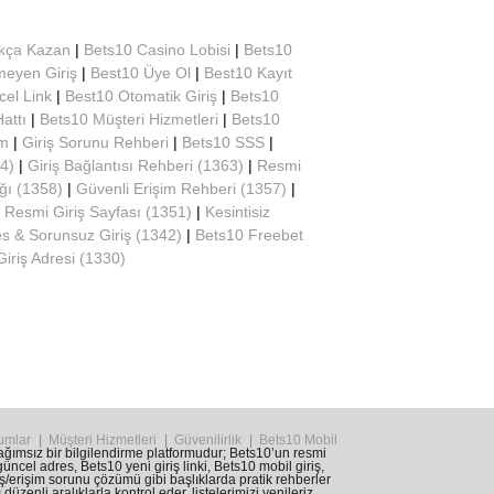
kça Kazan
|
Bets10 Casino Lobisi
|
Bets10
meyen Giriş
|
Best10 Üye Ol
|
Best10 Kayıt
cel Link
|
Best10 Otomatik Giriş
|
Bets10
attı
|
Bets10 Müşteri Hizmetleri
|
Bets10
üm
|
Giriş Sorunu Rehberi
|
Bets10 SSS
|
64)
|
Giriş Bağlantısı Rehberi (1363)
|
Resmi
ığı (1358)
|
Güvenli Erişim Rehberi (1357)
|
|
Resmi Giriş Sayfası (1351)
|
Kesintisiz
es & Sorunsuz Giriş (1342)
|
Bets10 Freebet
iriş Adresi (1330)
umlar
Müşteri Hizmetleri
Güvenilirlik
Bets10 Mobil
bağımsız bir bilgilendirme platformudur; Bets10’un resmi
ncel adres, Bets10 yeni giriş linki, Bets10 mobil giriş,
ş/erişim sorunu çözümü gibi başlıklarda pratik rehberler
zenli aralıklarla kontrol eder, listelerimizi yenileriz.