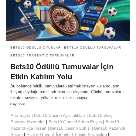
BETS10 ÖDÜLLÜ OYUNLAR
BETS10 ÖDÜLLÜ TURNUVALAR
BETS10 PRAGMATIC TURNUVALAR
Bets10 Ödüllü Turnuvalar İçin
Etkin Katılım Yolu
Bu bölümde ödüllü turnuvalara katılmak isteyen kullanıcıların
ihtiyaç duyduğu temel adımları ele alıyorum. Çünkü turnuvalar
rekabet seviyesi yüksek etkinlikler sunuyor…
8 ay önce
Ana Sayfa
|
Bets10 Casino Ayrıcalıkları
|
Bets10 Giriş
Sonrası Hizmetler
|
Bets10 Güncel Adres Erişim
|
Bets10
Kazandıkça Kazan
|
Bets10 Casino Lobisi
|
Bets10 Kazançlı
Sezon
|
Hızlı & Güvenli İşlemler
|
Erişim Stratejileri
|