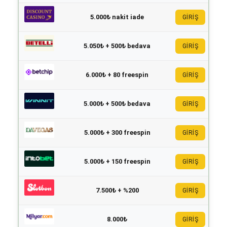
5.000₺ nakit iade
GİRİŞ
5.050₺ + 500₺ bedava
GİRİŞ
6.000₺ + 80 freespin
GİRİŞ
5.000₺ + 500₺ bedava
GİRİŞ
5.000₺ + 300 freespin
GİRİŞ
5.000₺ + 150 freespin
GİRİŞ
7.500₺ + %200
GİRİŞ
8.000₺
GİRİŞ