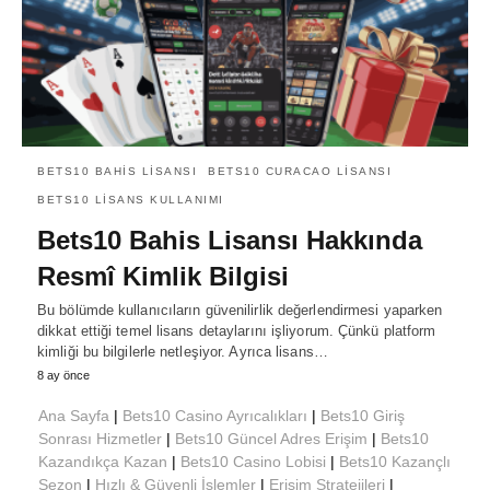
BETS10 BAHIS LISANSI
BETS10 CURACAO LISANSI
BETS10 LISANS KULLANIMI
Bets10 Bahis Lisansı Hakkında
Resmî Kimlik Bilgisi
Bu bölümde kullanıcıların güvenilirlik değerlendirmesi yaparken
dikkat ettiği temel lisans detaylarını işliyorum. Çünkü platform
kimliği bu bilgilerle netleşiyor. Ayrıca lisans…
8 ay önce
Ana Sayfa
|
Bets10 Casino Ayrıcalıkları
|
Bets10 Giriş
Sonrası Hizmetler
|
Bets10 Güncel Adres Erişim
|
Bets10
Kazandıkça Kazan
|
Bets10 Casino Lobisi
|
Bets10 Kazançlı
Sezon
|
Hızlı & Güvenli İşlemler
|
Erişim Stratejileri
|