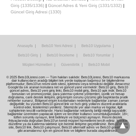
Giriş (1335/1336)
|
Güncel Adres & Yeni Giriş (1331/1332)
|
Güncel Giriş Adresi (1330)
Anasayfa
Bets10 Yeni Adresi
Bets10 Uygulama
Bets10 Giriş
Bets10 İnceleme
Bets10 Yorumlar
Müşteri Hizmetleri
Güvenilirlik
Bets10 Mobil
© 2025 Bets10Listesi.com — Tüm hakları saklıdır. Bets10Listesi, Bets10 markasına
dair kullanıcıların aradığı bilgileri tek yerde toplayan bağımsız bir bilgilendirme
platformudur; Bets10’un resmi web sitesi, işletmesi veya temsilcisi değildir. Amacımız
Google’da sık aranan konulara net ve güncel yanıt vermektir: Bets10 giriş, Bets10
güncel adres, Bets10 yeni giriş linki, Bets10 mobil giriş, Bets10 apk indir, Bets10
bonusları ve promosyonlar, para yatırma–çekme yöntemleri, üyelik ve hesap
doğrulama, canlı destek iletişimi, giriş/erişim sorunu çözümü gibi başlıklarda pratik
rehberler sunarız. Bölgesel erişim kısıtlamaları nedeniyle bağlantılar zaman zaman
değişebilir; bu yüzden Bets10 güncel link ve hızlı giriş yollarını düzenli aralıklarla
kontrol eder, listelerimizi yenileriz. Sitemizde yer alan marka ve logolar, ilgili
sahiplerinin tescilli varlıklarıdır. Harici bağlantılar reklam/iş birliği niteliği taşıyabilir;
bağlantılar üzerinden yapılacak işlem ve tercihler kullanıcı sorumluluğundadır. 18+;
lütfen sorumlu oynayın, limit belirleyin ve bütçenizi aşmayın. Resmi destek
ihtiyaçlarında doğrudan Bets10’un kendi müşteri hizmetlerini tercih ediniz. İçerikte
düzeltme ya da kaldırma talebiniz için bizimle iletişime geçebilirsiniz. Bets10 resmi
site, Bets10 link, Bets10 çalışmıyor, Bets10 alternatif adres ve Bets10 güvenilir mi
gibi aramalarınız için en güncel liste ve bilgilere burada ulaşabilirsiniz.