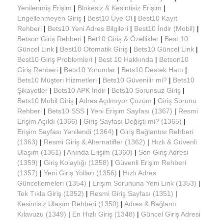
Yenilenmiş Erişim
|
Blokesiz & Kesintisiz Erişim
|
Engellenmeyen Giriş
|
Best10 Üye Ol
|
Best10 Kayıt
Rehberi
|
Bets10 Yeni Adres Bilgileri
|
Best10 İndir (Mobil)
|
Betson Giriş Rehberi
|
Bet10 Giriş & Özellikler
|
Best 10
Güncel Link
|
Best10 Otomatik Giriş
|
Bets10 Güncel Link
|
Best10 Giriş Problemleri
|
Best 10 Hakkında
|
Betson10
Giriş Rehberi
|
Bets10 Yorumlar
|
Bets10 Destek Hattı
|
Bets10 Müşteri Hizmetleri
|
Bets10 Güvenilir mi?
|
Bets10
Şikayetler
|
Bets10 APK İndir
|
Bets10 Sorunsuz Giriş
|
Bets10 Mobil Giriş
|
Adres Açılmıyor Çözüm
|
Giriş Sorunu
Rehberi
|
Bets10 SSS
|
Yeni Erişim Sayfası (1367)
|
Resmi
Erişim Açıldı (1366)
|
Giriş Sayfası Değişti mi? (1365)
|
Erişim Sayfası Yenilendi (1364)
|
Giriş Bağlantısı Rehberi
(1363)
|
Resmi Giriş & Alternatifler (1362)
|
Hızlı & Güvenli
Ulaşım (1361)
|
Anında Erişim (1360)
|
Son Giriş Adresi
(1359)
|
Giriş Kolaylığı (1358)
|
Güvenli Erişim Rehberi
(1357)
|
Yeni Giriş Yolları (1356)
|
Hızlı Adres
Güncellemeleri (1354)
|
Erişim Sorununa Yeni Link (1353)
|
Tek Tıkla Giriş (1352)
|
Resmi Giriş Sayfası (1351)
|
Kesintisiz Ulaşım Rehberi (1350)
|
Adres & Bağlantı
Kılavuzu (1349)
|
En Hızlı Giriş (1348)
|
Güncel Giriş Adresi