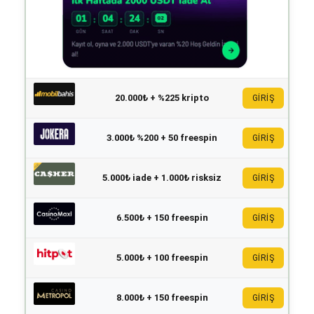
20.000₺ + %225 kripto
GİRİŞ
3.000₺ %200 + 50 freespin
GİRİŞ
5.000₺ iade + 1.000₺ risksiz
GİRİŞ
6.500₺ + 150 freespin
GİRİŞ
5.000₺ + 100 freespin
GİRİŞ
8.000₺ + 150 freespin
GİRİŞ