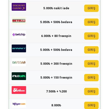
5.000₺ nakit iade
GİRİŞ
5.050₺ + 500₺ bedava
GİRİŞ
6.000₺ + 80 freespin
GİRİŞ
5.000₺ + 500₺ bedava
GİRİŞ
5.000₺ + 300 freespin
GİRİŞ
5.000₺ + 150 freespin
GİRİŞ
7.500₺ + %200
GİRİŞ
8.000₺
GİRİŞ