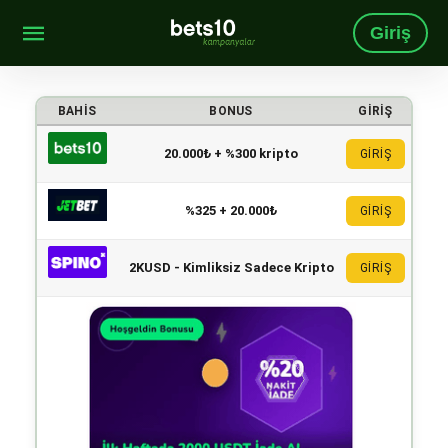
Giriş
BAHIS
BONUS
GIRIŞ
20.000₺ + %300 kripto
GİRİŞ
%325 + 20.000₺
GİRİŞ
2KUSD - Kimliksiz Sadece Kripto
GİRİŞ