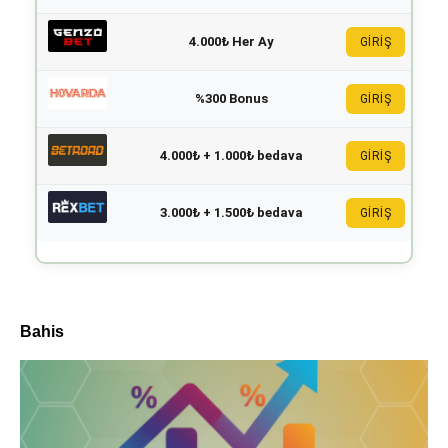
4.000₺ Her Ay
GİRİŞ
%300 Bonus
GİRİŞ
4.000₺ + 1.000₺ bedava
GİRİŞ
3.000₺ + 1.500₺ bedava
GİRİŞ
Bahis