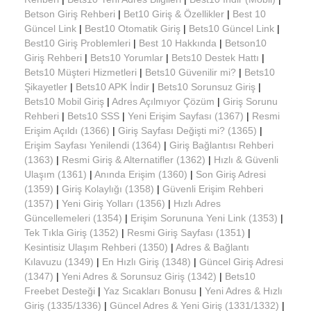
Betson Giriş Rehberi
|
Bet10 Giriş & Özellikler
|
Best 10
Güncel Link
|
Best10 Otomatik Giriş
|
Bets10 Güncel Link
|
Best10 Giriş Problemleri
|
Best 10 Hakkında
|
Betson10
Giriş Rehberi
|
Bets10 Yorumlar
|
Bets10 Destek Hattı
|
Bets10 Müşteri Hizmetleri
|
Bets10 Güvenilir mi?
|
Bets10
Şikayetler
|
Bets10 APK İndir
|
Bets10 Sorunsuz Giriş
|
Bets10 Mobil Giriş
|
Adres Açılmıyor Çözüm
|
Giriş Sorunu
Rehberi
|
Bets10 SSS
|
Yeni Erişim Sayfası (1367)
|
Resmi
Erişim Açıldı (1366)
|
Giriş Sayfası Değişti mi? (1365)
|
Erişim Sayfası Yenilendi (1364)
|
Giriş Bağlantısı Rehberi
(1363)
|
Resmi Giriş & Alternatifler (1362)
|
Hızlı & Güvenli
Ulaşım (1361)
|
Anında Erişim (1360)
|
Son Giriş Adresi
(1359)
|
Giriş Kolaylığı (1358)
|
Güvenli Erişim Rehberi
(1357)
|
Yeni Giriş Yolları (1356)
|
Hızlı Adres
Güncellemeleri (1354)
|
Erişim Sorununa Yeni Link (1353)
|
Tek Tıkla Giriş (1352)
|
Resmi Giriş Sayfası (1351)
|
Kesintisiz Ulaşım Rehberi (1350)
|
Adres & Bağlantı
Kılavuzu (1349)
|
En Hızlı Giriş (1348)
|
Güncel Giriş Adresi
(1347)
|
Yeni Adres & Sorunsuz Giriş (1342)
|
Bets10
Freebet Desteği
|
Yaz Sıcakları Bonusu
|
Yeni Adres & Hızlı
Giriş (1335/1336)
|
Güncel Adres & Yeni Giriş (1331/1332)
|