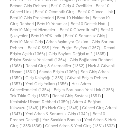
Betson Giriş Rehberi
|
Bet10 Giriş & Özellikler
|
Best 10
Güncel Link
|
Best10 Otomatik Giriş
|
Bets10 Güncel Link
|
Best10 Giriş Problemleri
|
Best 10 Hakkında
|
Betson10
Giriş Rehberi
|
Bets10 Yorumlar
|
Bets10 Destek Hattı
|
Bets10 Müşteri Hizmetleri
|
Bets10 Güvenilir mi?
|
Bets10
Şikayetler
|
Bets10 APK İndir
|
Bets10 Sorunsuz Giriş
|
Bets10 Mobil Giriş
|
Adres Açılmıyor Çözüm
|
Giriş Sorunu
Rehberi
|
Bets10 SSS
|
Yeni Erişim Sayfası (1367)
|
Resmi
Erişim Açıldı (1366)
|
Giriş Sayfası Değişti mi? (1365)
|
Erişim Sayfası Yenilendi (1364)
|
Giriş Bağlantısı Rehberi
(1363)
|
Resmi Giriş & Alternatifler (1362)
|
Hızlı & Güvenli
Ulaşım (1361)
|
Anında Erişim (1360)
|
Son Giriş Adresi
(1359)
|
Giriş Kolaylığı (1358)
|
Güvenli Erişim Rehberi
(1357)
|
Yeni Giriş Yolları (1356)
|
Hızlı Adres
Güncellemeleri (1354)
|
Erişim Sorununa Yeni Link (1353)
|
Tek Tıkla Giriş (1352)
|
Resmi Giriş Sayfası (1351)
|
Kesintisiz Ulaşım Rehberi (1350)
|
Adres & Bağlantı
Kılavuzu (1349)
|
En Hızlı Giriş (1348)
|
Güncel Giriş Adresi
(1347)
|
Yeni Adres & Sorunsuz Giriş (1342)
|
Bets10
Freebet Desteği
|
Yaz Sıcakları Bonusu
|
Yeni Adres & Hızlı
Giriş (1335/1336)
|
Güncel Adres & Yeni Giriş (1331/1332)
|