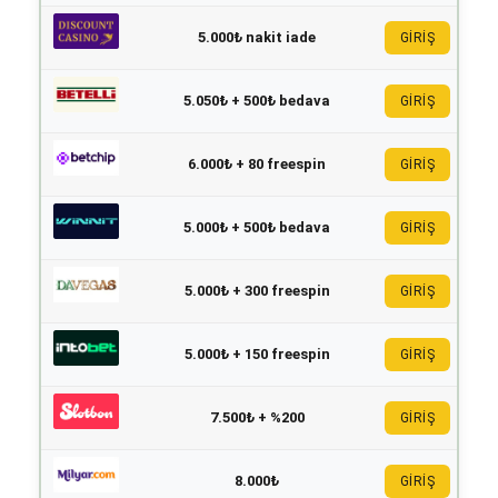
5.000₺ nakit iade
GİRİŞ
5.050₺ + 500₺ bedava
GİRİŞ
6.000₺ + 80 freespin
GİRİŞ
5.000₺ + 500₺ bedava
GİRİŞ
5.000₺ + 300 freespin
GİRİŞ
5.000₺ + 150 freespin
GİRİŞ
7.500₺ + %200
GİRİŞ
8.000₺
GİRİŞ