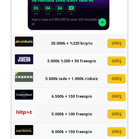
20.000₺ + %225 kripto
GİRİŞ
3.000₺ %200 + 50 freespin
GİRİŞ
5.000₺ iade + 1.000₺ risksiz
GİRİŞ
6.500₺ + 150 freespin
GİRİŞ
5.000₺ + 100 freespin
GİRİŞ
8.000₺ + 150 freespin
GİRİŞ