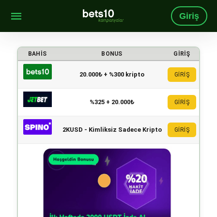
Giriş
BAHIS
BONUS
GIRIŞ
20.000₺ + %300 kripto
GİRİŞ
%325 + 20.000₺
GİRİŞ
2KUSD - Kimliksiz Sadece Kripto
GİRİŞ