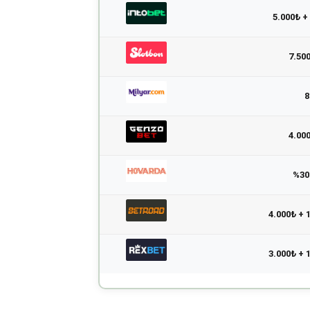
5.000₺ +
7.50
8
4.00
%30
4.000₺ + 
3.000₺ + 