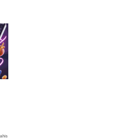
Bahis