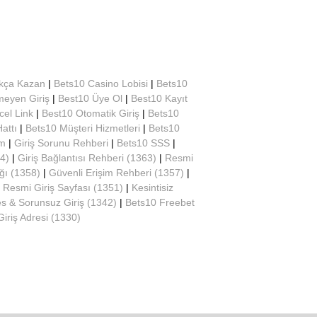
kça Kazan
|
Bets10 Casino Lobisi
|
Bets10
meyen Giriş
|
Best10 Üye Ol
|
Best10 Kayıt
cel Link
|
Best10 Otomatik Giriş
|
Bets10
attı
|
Bets10 Müşteri Hizmetleri
|
Bets10
üm
|
Giriş Sorunu Rehberi
|
Bets10 SSS
|
64)
|
Giriş Bağlantısı Rehberi (1363)
|
Resmi
ığı (1358)
|
Güvenli Erişim Rehberi (1357)
|
|
Resmi Giriş Sayfası (1351)
|
Kesintisiz
es & Sorunsuz Giriş (1342)
|
Bets10 Freebet
iriş Adresi (1330)