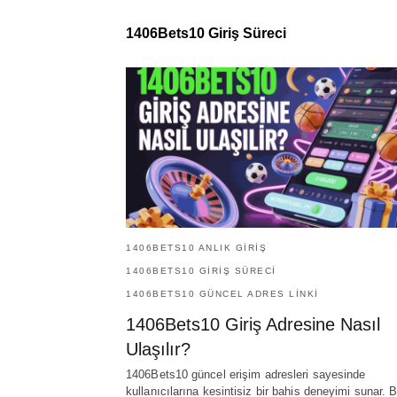
1406Bets10 Giriş Süreci
1406BETS10 ANLIK GIRIŞ
1406BETS10 GIRIŞ SÜRECI
1406BETS10 GÜNCEL ADRES LINKI
1406Bets10 Giriş Adresine Nasıl
Ulaşılır?
1406Bets10 güncel erişim adresleri sayesinde
kullanıcılarına kesintisiz bir bahis deneyimi sunar. 