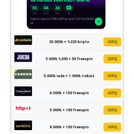
20.000₺ + %225 kripto
GİRİŞ
3.000₺ %200 + 50 freespin
GİRİŞ
5.000₺ iade + 1.000₺ risksiz
GİRİŞ
6.500₺ + 150 freespin
GİRİŞ
5.000₺ + 100 freespin
GİRİŞ
8.000₺ + 150 freespin
GİRİŞ