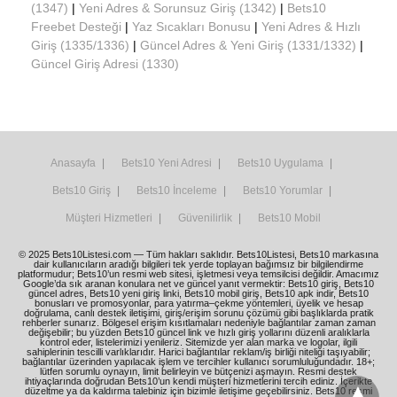
(1347)
|
Yeni Adres & Sorunsuz Giriş (1342)
|
Bets10
Freebet Desteği
|
Yaz Sıcakları Bonusu
|
Yeni Adres & Hızlı
Giriş (1335/1336)
|
Güncel Adres & Yeni Giriş (1331/1332)
|
Güncel Giriş Adresi (1330)
Anasayfa
Bets10 Yeni Adresi
Bets10 Uygulama
Bets10 Giriş
Bets10 İnceleme
Bets10 Yorumlar
Müşteri Hizmetleri
Güvenilirlik
Bets10 Mobil
© 2025 Bets10Listesi.com — Tüm hakları saklıdır. Bets10Listesi, Bets10 markasına
dair kullanıcıların aradığı bilgileri tek yerde toplayan bağımsız bir bilgilendirme
platformudur; Bets10’un resmi web sitesi, işletmesi veya temsilcisi değildir. Amacımız
Google’da sık aranan konulara net ve güncel yanıt vermektir: Bets10 giriş, Bets10
güncel adres, Bets10 yeni giriş linki, Bets10 mobil giriş, Bets10 apk indir, Bets10
bonusları ve promosyonlar, para yatırma–çekme yöntemleri, üyelik ve hesap
doğrulama, canlı destek iletişimi, giriş/erişim sorunu çözümü gibi başlıklarda pratik
rehberler sunarız. Bölgesel erişim kısıtlamaları nedeniyle bağlantılar zaman zaman
değişebilir; bu yüzden Bets10 güncel link ve hızlı giriş yollarını düzenli aralıklarla
kontrol eder, listelerimizi yenileriz. Sitemizde yer alan marka ve logolar, ilgili
sahiplerinin tescilli varlıklarıdır. Harici bağlantılar reklam/iş birliği niteliği taşıyabilir;
bağlantılar üzerinden yapılacak işlem ve tercihler kullanıcı sorumluluğundadır. 18+;
lütfen sorumlu oynayın, limit belirleyin ve bütçenizi aşmayın. Resmi destek
ihtiyaçlarında doğrudan Bets10’un kendi müşteri hizmetlerini tercih ediniz. İçerikte
düzeltme ya da kaldırma talebiniz için bizimle iletişime geçebilirsiniz. Bets10 resmi