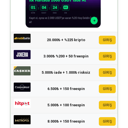
20.000₺ + %225 kripto
GİRİŞ
3.000₺ %200 + 50 freespin
GİRİŞ
5.000₺ iade + 1.000₺ risksiz
GİRİŞ
6.500₺ + 150 freespin
GİRİŞ
5.000₺ + 100 freespin
GİRİŞ
8.000₺ + 150 freespin
GİRİŞ