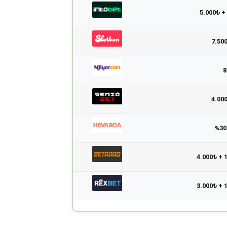
5.000₺ +
7.50
8
4.00
%30
4.000₺ + 
3.000₺ + 