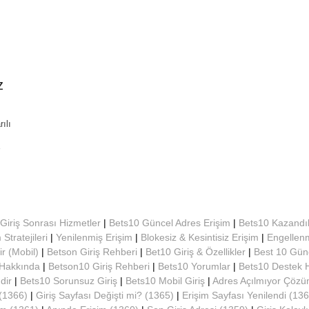
z
ılı
r
Giriş Sonrası Hizmetler
|
Bets10 Güncel Adres Erişim
|
Bets10 Kazandı
 Stratejileri
|
Yenilenmiş Erişim
|
Blokesiz & Kesintisiz Erişim
|
Engellen
ir (Mobil)
|
Betson Giriş Rehberi
|
Bet10 Giriş & Özellikler
|
Best 10 Gün
 Hakkında
|
Betson10 Giriş Rehberi
|
Bets10 Yorumlar
|
Bets10 Destek H
dir
|
Bets10 Sorunsuz Giriş
|
Bets10 Mobil Giriş
|
Adres Açılmıyor Çöz
 (1366)
|
Giriş Sayfası Değişti mi? (1365)
|
Erişim Sayfası Yenilendi (13