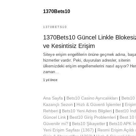
1370Bets10
1370BETS10
1370Bets10 Güncel Linkle Blokesi
ve Kesintisiz Erişim
Siteye erişim engellilerin önüne geçmek adına, başar
hizmetler vardır. Peki, duyurulan adresler, sitenin
ülkemizdeki erişim engellemelerini nasıl aşıyor? He
zaman…
1 yıl önce
Ana Sayfa
|
Bets10 Casino Ayrıcalıkları
|
Bets10 
Kazançlı Sezon
|
Hızlı & Güvenli İşlemler
|
Erişim
Rehberi
|
Bets10 Yeni Adres Bilgileri
|
Best10 İnd
Güncel Link
|
Best10 Giriş Problemleri
|
Best 10
Güvenilir mi?
|
Bets10 Şikayetler
|
Bets10 APK İn
Yeni Erişim Sayfası (1367)
|
Resmi Erişim Açıldı