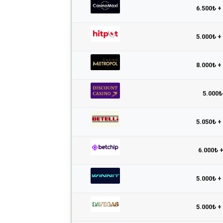
6.500₺ +
5.000₺ +
8.000₺ +
5.000₺
5.050₺ +
6.000₺ +
5.000₺ +
5.000₺ +