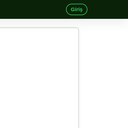
Giriş