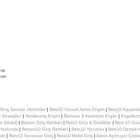
ine
.com
Giriş Sonrası Hizmetler
|
Bets10 Güncel Adres Erişim
|
Bets10 Kazandı
 Stratejileri
|
Yenilenmiş Erişim
|
Blokesiz & Kesintisiz Erişim
|
Engellen
ir (Mobil)
|
Betson Giriş Rehberi
|
Bet10 Giriş & Özellikler
|
Best 10 Gün
 Hakkında
|
Betson10 Giriş Rehberi
|
Bets10 Yorumlar
|
Bets10 Destek H
dir
|
Bets10 Sorunsuz Giriş
|
Bets10 Mobil Giriş
|
Adres Açılmıyor Çöz