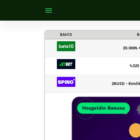
BAHIS
B
20.000₺ 
%325 
2KUSD - Kimli