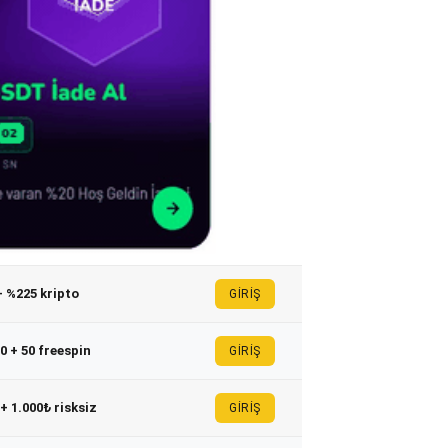
+ %225 kripto
GİRİŞ
0 + 50 freespin
GİRİŞ
+ 1.000₺ risksiz
GİRİŞ