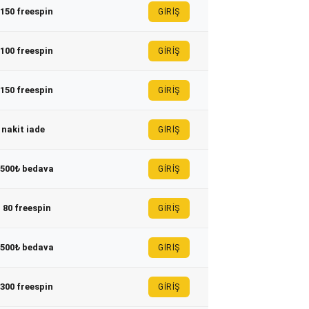
 150 freespin
GİRİŞ
 100 freespin
GİRİŞ
 150 freespin
GİRİŞ
 nakit iade
GİRİŞ
 500₺ bedava
GİRİŞ
 80 freespin
GİRİŞ
 500₺ bedava
GİRİŞ
 300 freespin
GİRİŞ