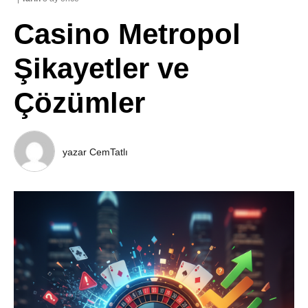
Casino Metropol
Şikayetler ve
Çözümler
yazar CemTatlı