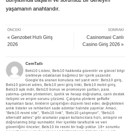
dünyasında başarılı ve sorunsuz bir deneyim
yaşamanın anahtarıdır.
ÖNCEKI
SONRAKI
« Genzobet Hızlı Giriş
Casinomaxi Canlı
2026
Casino Giriş 2026 »
CemTatlı
Bets10 Listesi, Bets10 hakkında güvenilir ve güncel bilgi
üretmeye odaklanan bağımsız bir içerik yazarıdır.
Google’da aranan konulara net yanıt verir: Bets10 giriş,
Bets10 güncel adres, Bets10 yeni giriş linki, Bets10 mobil giriş,
Bets10 apk indir, Bets10 bonus ve promosyon şartları, para
yatırma–çekme yöntemleri, üyelik ve hesap doğrulama, canlı destek
iletişimi ve erişim sorunu çözümü. Çalışma yöntemi şeffaftır:
kaynakları tarar, linklerin çalışırlığını düzenli test eder, değişiklikleri
anlık listeler ve rehberleri sade adımlar halinde yayınlar. Amacı,
“Bets10 resmi site”, “Bets10 link”, “Bets10 çalışmıyor”, “Bets10
alternatif adres” gibi aramalar yapan kullanıcılara hızlı, anlaşılır ve
doğrulanmış bilgi sunmaktır. Her içerikte tarafsızlık ve veri
güvenliğini önceler; Bets10 ile resmi bir bağı yoktur. 18+ sorumlu