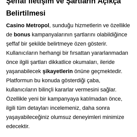
Şeffaf İletişim ve Şartların Açıkça
Belirtilmesi
Casino Metropol
, sunduğu hizmetlerin ve özellikle
de
bonus
kampanyalarının şartlarını olabildiğince
şeffaf bir şekilde belirtmeye özen gösterir.
Kullanıcıların herhangi bir fırsattan yararlanmadan
önce ilgili şartları dikkatlice okumaları, ileride
yaşanabilecek
şikayetlerin
önüne geçmektedir.
Platformun bu konuda gösterdiği çaba,
kullanıcıların bilinçli kararlar vermesini sağlar.
Özellikle yeni bir kampanyaya katılmadan önce,
ilgili tüm detayları incelemeniz, daha sonra
yaşayabileceğiniz olumsuz deneyimleri minimize
edecektir.