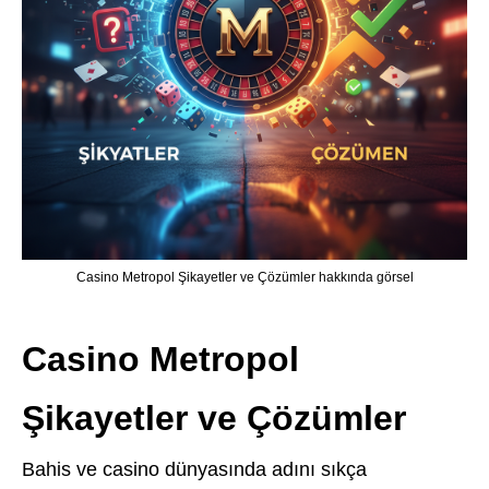
Casino Metropol Şikayetler ve Çözümler hakkında görsel
Casino Metropol
Şikayetler ve Çözümler
Bahis ve casino dünyasında adını sıkça