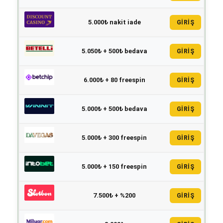
5.000₺ nakit iade
GİRİŞ
5.050₺ + 500₺ bedava
GİRİŞ
6.000₺ + 80 freespin
GİRİŞ
5.000₺ + 500₺ bedava
GİRİŞ
5.000₺ + 300 freespin
GİRİŞ
5.000₺ + 150 freespin
GİRİŞ
7.500₺ + %200
GİRİŞ