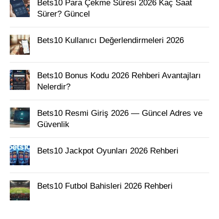
Bets10 Para Çekme Süresi 2026 Kaç Saat
Sürer? Güncel
Bets10 Kullanıcı Değerlendirmeleri 2026
Bets10 Bonus Kodu 2026 Rehberi Avantajları
Nelerdir?
Bets10 Resmi Giriş 2026 — Güncel Adres ve
Güvenlik
Bets10 Jackpot Oyunları 2026 Rehberi
Bets10 Futbol Bahisleri 2026 Rehberi