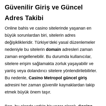
Güvenilir Giriş ve Güncel
Adres Takibi
Online bahis ve casino sitelerinde yaşanan en
büyük sorunlardan biri, sitelerin adres
değişiklikleridir. Türkiye’deki yasal düzenlemeler
nedeniyle bu sitelerin
domain
adresleri zaman
zaman engellenebilir. Bu durumda kullanıcılar,
sitelere erişim sağlamakta zorluk yaşayabilir ve
yanlış veya dolandırıcı sitelere yönlendirilebilirler.
Bu nedenle,
Casino Metropol güncel giriş
adresini her zaman güvenilir kaynaklardan takip
etmek büyük önem taşır.