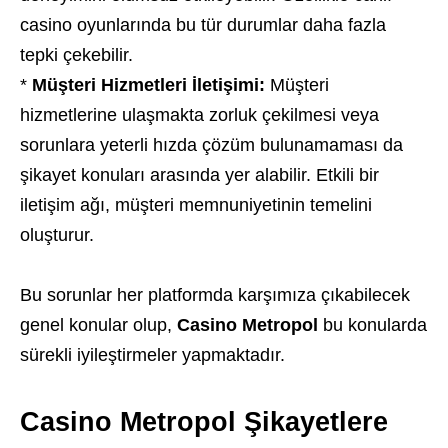
casino oyunlarında bu tür durumlar daha fazla
tepki çekebilir.
*
Müşteri Hizmetleri İletişimi:
Müşteri
hizmetlerine ulaşmakta zorluk çekilmesi veya
sorunlara yeterli hızda çözüm bulunamaması da
şikayet konuları arasında yer alabilir. Etkili bir
iletişim ağı, müşteri memnuniyetinin temelini
oluşturur.
Bu sorunlar her platformda karşımıza çıkabilecek
genel konular olup,
Casino Metropol
bu konularda
sürekli iyileştirmeler yapmaktadır.
Casino Metropol Şikayetlere