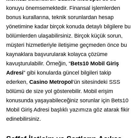
konuyu önemsemektedir. Finansal işlemlerden
bonus kurallarına, teknik sorunlardan hesap
yönetimine kadar birçok konuda detaylı bilgilere bu
bölümlerden ulaşabilirsiniz. Birçok küçük sorun,
müşteri hizmetleriyle iletişime geçmeden önce bu
kaynaklara başvurularak kolayca çözüme
kavuşturulabilir. Örneğin, “
Bets10 Mobil Giriş
Adresi
” gibi konularda güncel bilgileri takip
ederken,
Casino Metropol
‘ün sitesindeki SSS
bölümü de size yol gösterebilir. Mobil erişim
konusunda yaşayabileceğiniz sorunlar için Bets10
Mobil Giriş Adresi başlıklı yazımıza göz atarak fikir
edinebilirsiniz.