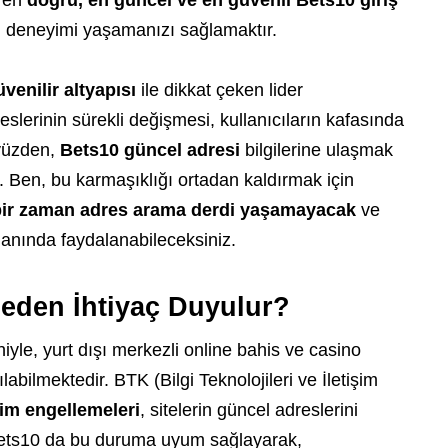
n en
doğru, en güncel ve en güvenli Bets10 giriş
n deneyimi yaşamanızı sağlamaktır.
venilir altyapısı
ile dikkat çeken lider
eslerinin sürekli değişmesi, kullanıcıların kafasında
u yüzden,
Bets10 güncel adresi
bilgilerine ulaşmak
. Ben, bu karmaşıklığı ortadan kaldırmak için
bir zaman adres arama derdi yaşamayacak
ve
anında faydalanabileceksiniz.
eden İhtiyaç Duyulur?
le, yurt dışı merkezli online bahis ve casino
ılabilmektedir. BTK (Bilgi Teknolojileri ve İletişim
şim engellemeleri
, sitelerin güncel adreslerini
. Bets10 da bu duruma uyum sağlayarak,