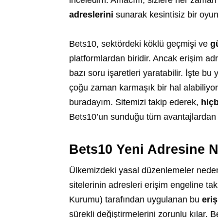
inceledim. Amacım, sizlere her zama
adreslerini
sunarak kesintisiz bir oyu
Bets10, sektördeki köklü geçmişi ve
gü
platformlardan biridir. Ancak erişim adr
bazı soru işaretleri yaratabilir. İşte b
çoğu zaman karmaşık bir hal alabiliyor
buradayım. Sitemizi takip ederek,
hiç
Bets10’un sunduğu tüm avantajlardan 
Bets10 Yeni Adresine N
Ülkemizdeki yasal düzenlemeler nedeniy
sitelerinin adresleri erişim engeline tak
Kurumu) tarafından uygulanan bu
eri
sürekli değiştirmelerini zorunlu kılar