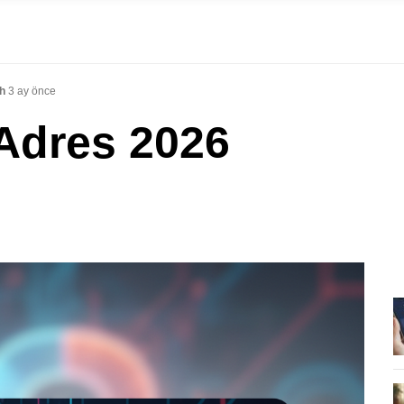
ih
3 ay önce
Adres 2026