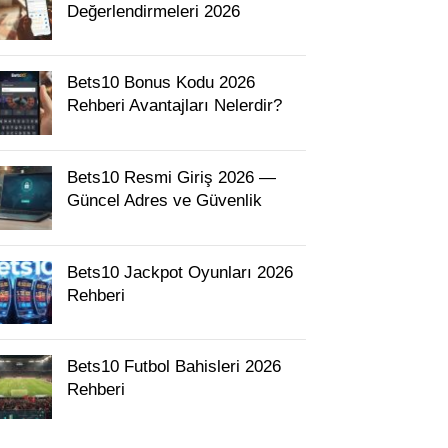
Değerlendirmeleri 2026
Bets10 Bonus Kodu 2026
Rehberi Avantajları Nelerdir?
Bets10 Resmi Giriş 2026 —
Güncel Adres ve Güvenlik
Bets10 Jackpot Oyunları 2026
Rehberi
Bets10 Futbol Bahisleri 2026
Rehberi