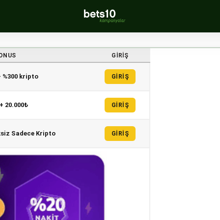
ONUS
GIRIŞ
+ %300 kripto
GİRİŞ
+ 20.000₺
GİRİŞ
ksiz Sadece Kripto
GİRİŞ