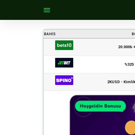
BAHIS
B
20.000₺ 
%325 
2KUSD - Kimli