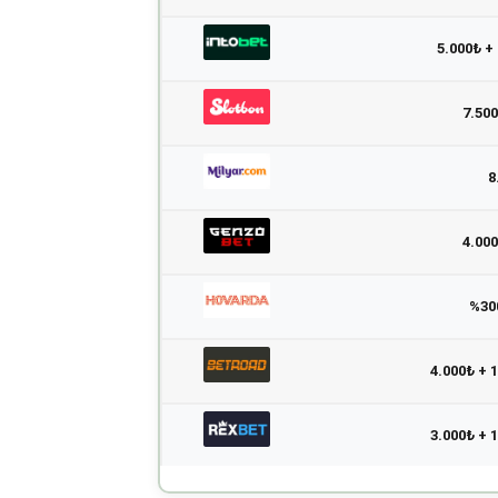
5.000₺ +
7.50
8
4.00
%30
4.000₺ + 
3.000₺ + 