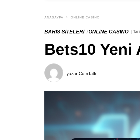
ANASAYFA
ONLINE CASINO
BAHIS SITELERI
ONLINE CASINO
|
Tar
Bets10 Yeni 
yazar CemTatlı