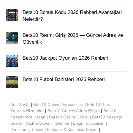
Bets10 Bonus Kodu 2026 Rehberi Avantajları
Nelerdir?
Bets10 Resmi Giriş 2026 — Güncel Adres ve
Güvenlik
Bets10 Jackpot Oyunları 2026 Rehberi
Bets10 Futbol Bahisleri 2026 Rehberi
Ana Sayfa
|
Bets10 Casino Ayrıcalıkları
|
Bets10 Giriş
Sonrası Hizmetler
|
Bets10 Güncel Adres Erişim
|
Bets10
Kazandıkça Kazan
|
Bets10 Casino Lobisi
|
Bets10 Kazançlı
Sezon
|
Hızlı & Güvenli İşlemler
|
Erişim Stratejileri
|
Yenilenmiş Erişim
|
Blokesiz & Kesintisiz Erişim
|