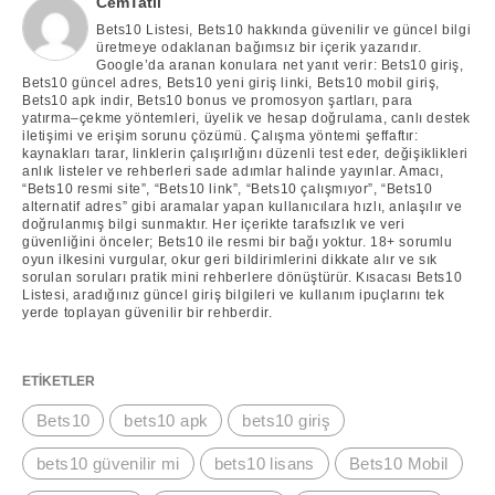
CemTatlı
Bets10 Listesi, Bets10 hakkında güvenilir ve güncel bilgi
üretmeye odaklanan bağımsız bir içerik yazarıdır.
Google’da aranan konulara net yanıt verir: Bets10 giriş,
Bets10 güncel adres, Bets10 yeni giriş linki, Bets10 mobil giriş,
Bets10 apk indir, Bets10 bonus ve promosyon şartları, para
yatırma–çekme yöntemleri, üyelik ve hesap doğrulama, canlı destek
iletişimi ve erişim sorunu çözümü. Çalışma yöntemi şeffaftır:
kaynakları tarar, linklerin çalışırlığını düzenli test eder, değişiklikleri
anlık listeler ve rehberleri sade adımlar halinde yayınlar. Amacı,
“Bets10 resmi site”, “Bets10 link”, “Bets10 çalışmıyor”, “Bets10
alternatif adres” gibi aramalar yapan kullanıcılara hızlı, anlaşılır ve
doğrulanmış bilgi sunmaktır. Her içerikte tarafsızlık ve veri
güvenliğini önceler; Bets10 ile resmi bir bağı yoktur. 18+ sorumlu
oyun ilkesini vurgular, okur geri bildirimlerini dikkate alır ve sık
sorulan soruları pratik mini rehberlere dönüştürür. Kısacası Bets10
Listesi, aradığınız güncel giriş bilgileri ve kullanım ipuçlarını tek
yerde toplayan güvenilir bir rehberdir.
ETIKETLER
Bets10
bets10 apk
bets10 giriş
bets10 güvenilir mi
bets10 lisans
Bets10 Mobil