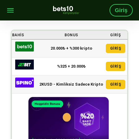
Giriş
BAHIS
BONUS
GIRIŞ
20.000₺ + %300 kripto
GİRİŞ
%325 + 20.000₺
GİRİŞ
2KUSD - Kimliksiz Sadece Kripto
GİRİŞ