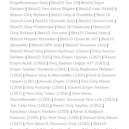
Engellenmeyen Giriş
|
Best10 Üye Ol
|
Best10 Kayıt
Rehberi
|
Bets10 Yeni Adres Bilgileri
|
Best10 İndir (Mobil)
|
Betson Giriş Rehberi
|
Bet10 Giriş & Özellikler
|
Best 10
Güncel Link
|
Best10 Otomatik Giriş
|
Bets10 Güncel Link
|
Best10 Giriş Problemleri
|
Best 10 Hakkında
|
Betson10
Giriş Rehberi
|
Bets10 Yorumlar
|
Bets10 Destek Hattı
|
Bets10 Müşteri Hizmetleri
|
Bets10 Güvenilir mi?
|
Bets10
Şikayetler
|
Bets10 APK İndir
|
Bets10 Sorunsuz Giriş
|
Bets10 Mobil Giriş
|
Adres Açılmıyor Çözüm
|
Giriş Sorunu
Rehberi
|
Bets10 SSS
|
Yeni Erişim Sayfası (1367)
|
Resmi
Erişim Açıldı (1366)
|
Giriş Sayfası Değişti mi? (1365)
|
Erişim Sayfası Yenilendi (1364)
|
Giriş Bağlantısı Rehberi
(1363)
|
Resmi Giriş & Alternatifler (1362)
|
Hızlı & Güvenli
Ulaşım (1361)
|
Anında Erişim (1360)
|
Son Giriş Adresi
(1359)
|
Giriş Kolaylığı (1358)
|
Güvenli Erişim Rehberi
(1357)
|
Yeni Giriş Yolları (1356)
|
Hızlı Adres
Güncellemeleri (1354)
|
Erişim Sorununa Yeni Link (1353)
|
Tek Tıkla Giriş (1352)
|
Resmi Giriş Sayfası (1351)
|
Kesintisiz Ulaşım Rehberi (1350)
|
Adres & Bağlantı
Kılavuzu (1349)
|
En Hızlı Giriş (1348)
|
Güncel Giriş Adresi
(1347)
|
Yeni Adres & Sorunsuz Giriş (1342)
|
Bets10