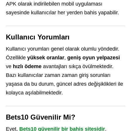
APK olarak indirilebilen mobil uygulaması
sayesinde kullanıcılar her yerden bahis yapabilir.
Kullanıcı Yorumları
Kullanıcı yorumları genel olarak olumlu yöndedir.
Özellikle
yüksek oranlar
,
geniş oyun yelpazesi
ve
hızlı ödeme
avantajları sıkça övülmektedir.
Bazı kullanıcılar zaman zaman giriş sorunları
yaşasa da bu durum, güncel adres değişiklikleri ile
kolayca aşılabilmektedir.
Bets10 Güvenilir Mi?
Evet,
Bets10 güvenilir bir bahis sitesidir
.