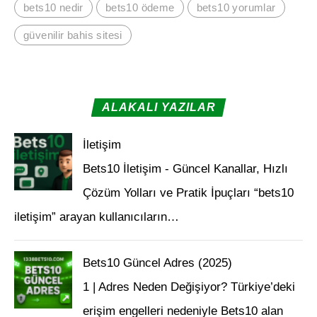
bets10 nedir
bets10 ödeme
bets10 yorumlar
güvenilir bahis sitesi
ALAKALI YAZILAR
İletişim
Bets10 İletişim - Güncel Kanallar, Hızlı
Çözüm Yolları ve Pratik İpuçları “bets10
iletişim” arayan kullanıcıların…
Bets10 Güncel Adres (2025)
1 | Adres Neden Değişiyor? Türkiye’deki
erişim engelleri nedeniyle Bets10 alan