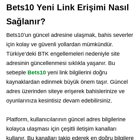
Bets10 Yeni Link Erişimi Nasıl
Sağlanır?
Bets10’un güncel adresine ulaşmak, bahis severler
için kolay ve güvenli yollardan mümkündür.
Türkiye’deki BTK engellemeleri nedeniyle site
adresinin güncellenmesi sıklıkla yaşanır. Bu
sebeple
Bets10
yeni link bilgilerini doğru
kaynaklardan edinmek büyük önem taşır. Güncel
adres üzerinden siteye erişerek bahislerinize ve
oyunlarınıza kesintisiz devam edebilirsiniz.
Platform, kullanıcılarının güncel adres bilgilerine
kolayca ulaşması için çeşitli iletişim kanalları
kullanır. Bu kanalları takip ederek en doğru bilgilere