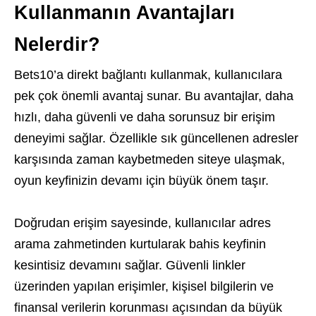
Kullanmanın Avantajları
Nelerdir?
Bets10’a direkt bağlantı kullanmak, kullanıcılara
pek çok önemli avantaj sunar. Bu avantajlar, daha
hızlı, daha güvenli ve daha sorunsuz bir erişim
deneyimi sağlar. Özellikle sık güncellenen adresler
karşısında zaman kaybetmeden siteye ulaşmak,
oyun keyfinizin devamı için büyük önem taşır.
Doğrudan erişim sayesinde, kullanıcılar adres
arama zahmetinden kurtularak bahis keyfinin
kesintisiz devamını sağlar. Güvenli linkler
üzerinden yapılan erişimler, kişisel bilgilerin ve
finansal verilerin korunması açısından da büyük