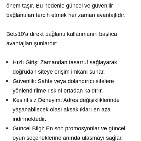
önem taşır. Bu nedenle güncel ve güvenilir
bağlantıları tercih etmek her zaman avantajlıdır.
Bets10’a direkt bağlantı kullanmanın başlıca
avantajları şunlardır:
Hızlı Giriş: Zamandan tasarruf sağlayarak
doğrudan siteye erişim imkanı sunar.
Güvenlik: Sahte veya dolandırıcı sitelere
yönlendirilme riskini ortadan kaldırır.
Kesintisiz Deneyim: Adres değişikliklerinde
yaşanabilecek olası aksaklıkları en aza
indirmektedir.
Güncel Bilgi: En son promosyonlar ve güncel
oyun seçeneklerine anında ulaşmayı sağlar.