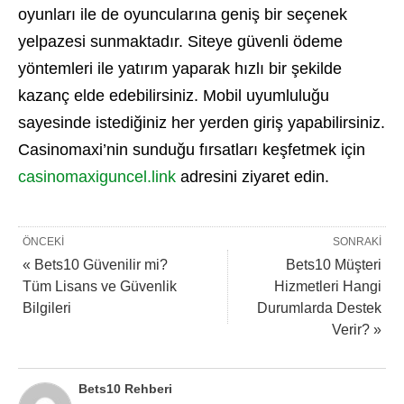
oyunları ile de oyuncularına geniş bir seçenek
yelpazesi sunmaktadır. Siteye güvenli ödeme
yöntemleri ile yatırım yaparak hızlı bir şekilde
kazanç elde edebilirsiniz. Mobil uyumluluğu
sayesinde istediğiniz her yerden giriş yapabilirsiniz.
Casinomaxi’nin sunduğu fırsatları keşfetmek için
casinomaxiguncel.link
adresini ziyaret edin.
ÖNCEKI
SONRAKI
« Bets10 Güvenilir mi?
Bets10 Müşteri
Tüm Lisans ve Güvenlik
Hizmetleri Hangi
Bilgileri
Durumlarda Destek
Verir? »
Bets10 Rehberi