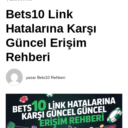
Bets10 Link
Hatalarına Karşı
Güncel Erişim
Rehberi
yazar Bets10 Rehberi