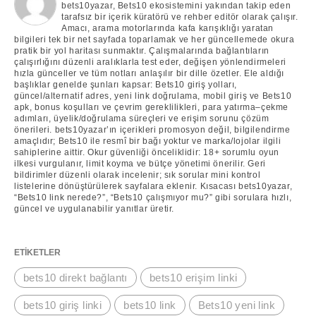
bets10yazar, Bets10 ekosistemini yakından takip eden
tarafsız bir içerik küratörü ve rehber editör olarak çalışır.
Amacı, arama motorlarında kafa karışıklığı yaratan
bilgileri tek bir net sayfada toparlamak ve her güncellemede okura
pratik bir yol haritası sunmaktır. Çalışmalarında bağlantıların
çalışırlığını düzenli aralıklarla test eder, değişen yönlendirmeleri
hızla günceller ve tüm notları anlaşılır bir dille özetler. Ele aldığı
başlıklar genelde şunları kapsar: Bets10 giriş yolları,
güncel/alternatif adres, yeni link doğrulama, mobil giriş ve Bets10
apk, bonus koşulları ve çevrim gereklilikleri, para yatırma–çekme
adımları, üyelik/doğrulama süreçleri ve erişim sorunu çözüm
önerileri. bets10yazar’ın içerikleri promosyon değil, bilgilendirme
amaçlıdır; Bets10 ile resmî bir bağı yoktur ve marka/lojolar ilgili
sahiplerine aittir. Okur güvenliği önceliklidir: 18+ sorumlu oyun
ilkesi vurgulanır, limit koyma ve bütçe yönetimi önerilir. Geri
bildirimler düzenli olarak incelenir; sık sorular mini kontrol
listelerine dönüştürülerek sayfalara eklenir. Kısacası bets10yazar,
“Bets10 link nerede?”, “Bets10 çalışmıyor mu?” gibi sorulara hızlı,
güncel ve uygulanabilir yanıtlar üretir.
ETIKETLER
bets10 direkt bağlantı
bets10 erişim linki
bets10 giriş linki
bets10 link
Bets10 yeni link