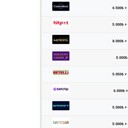
6.500₺ +
5.000₺ +
8.000₺ +
5.000₺
5.050₺ +
6.000₺ +
5.000₺ +
5.000₺ +