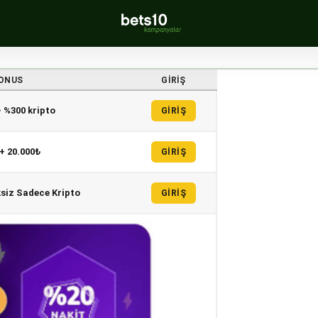
ONUS
GIRIŞ
+ %300 kripto
GİRİŞ
+ 20.000₺
GİRİŞ
ksiz Sadece Kripto
GİRİŞ