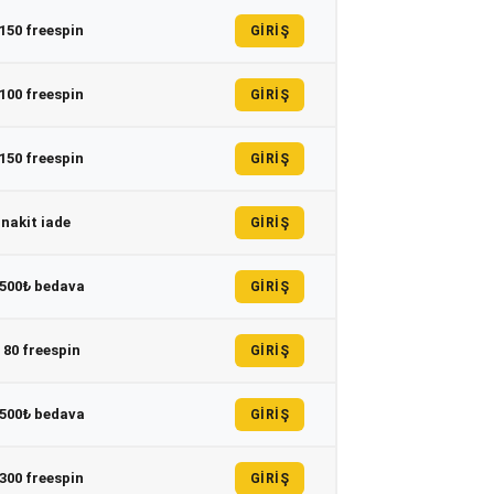
 150 freespin
GİRİŞ
 100 freespin
GİRİŞ
 150 freespin
GİRİŞ
 nakit iade
GİRİŞ
 500₺ bedava
GİRİŞ
 80 freespin
GİRİŞ
 500₺ bedava
GİRİŞ
 300 freespin
GİRİŞ