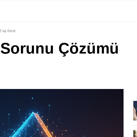
2 ay önce
ş Sorunu Çözümü