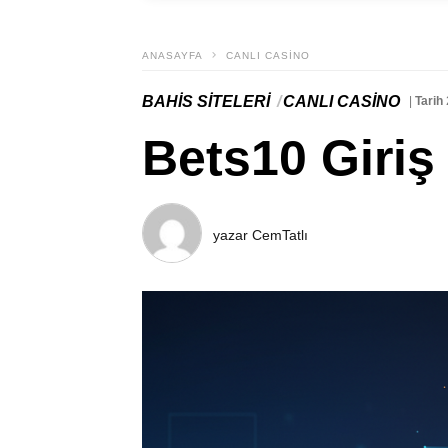
ANASAYFA
CANLI CASINO
BAHIS SITELERI
CANLI CASINO
|
Tarih
Bets10 Giri
yazar CemTatlı