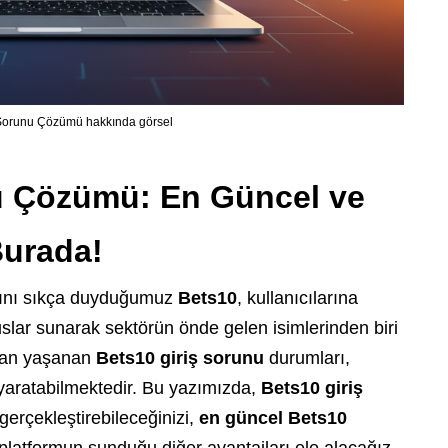
 Sorunu Çözümü hakkında görsel
u Çözümü: En Güncel ve
Burada!
dını sıkça duyduğumuz
Bets10
, kullanıcılarına
slar sunarak sektörün önde gelen isimlerinden biri
man yaşanan
Bets10 giriş sorunu
durumları,
i yaratabilmektedir. Bu yazımızda,
Bets10 giriş
l gerçekleştirebileceğinizi,
en güncel Bets10