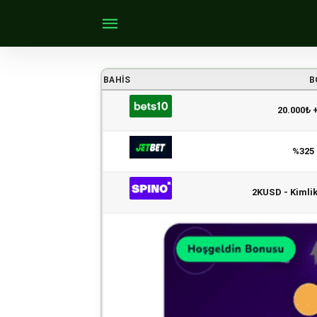
BAHIS
B
20.000₺ 
%325 
2KUSD - Kimli