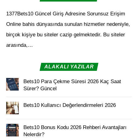
1377Bets10 Güncel Giriş Adresine Sorunsuz Erişim
Online bahis dünyasında sunulan hizmetler nedeniyle,
birçok kişiye bu siteler cazip gelmektedir. Bu siteler
arasında,…
ALAKALI YAZILAR
Bets10 Para Çekme Süresi 2026 Kaç Saat
Sürer? Güncel
Bets10 Kullanıcı Değerlendirmeleri 2026
Bets10 Bonus Kodu 2026 Rehberi Avantajları
Nelerdir?