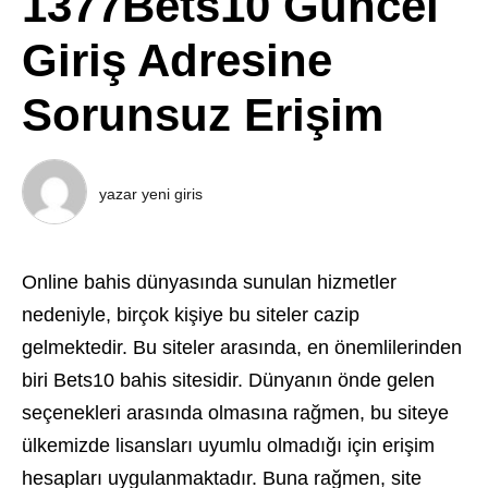
1377Bets10 Güncel
Giriş Adresine
Sorunsuz Erişim
yazar yeni giris
Online bahis dünyasında sunulan hizmetler
nedeniyle, birçok kişiye bu siteler cazip
gelmektedir. Bu siteler arasında, en önemlilerinden
biri Bets10 bahis sitesidir. Dünyanın önde gelen
seçenekleri arasında olmasına rağmen, bu siteye
ülkemizde lisansları uyumlu olmadığı için erişim
hesapları uygulanmaktadır. Buna rağmen, site