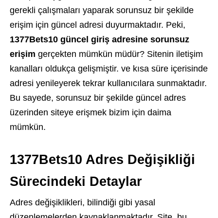
gerekli çalışmaları yaparak sorunsuz bir şekilde
erişim için güncel adresi duyurmaktadır. Peki,
1377Bets10 güncel giriş adresine sorunsuz
erişim
gerçekten mümkün müdür? Sitenin iletişim
kanalları oldukça gelişmiştir. ve kısa süre içerisinde
adresi yenileyerek tekrar kullanıcılara sunmaktadır.
Bu sayede, sorunsuz bir şekilde güncel adres
üzerinden siteye erişmek bizim için daima
mümkün.
1377Bets10 Adres Değişikliği
Sürecindeki Detaylar
Adres değişiklikleri, bilindiği gibi yasal
düzenlemelerden kaynaklanmaktadır. Site, bu