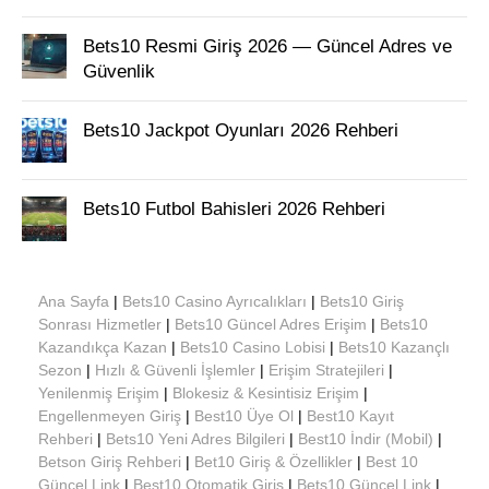
Bets10 Resmi Giriş 2026 — Güncel Adres ve
Güvenlik
Bets10 Jackpot Oyunları 2026 Rehberi
Bets10 Futbol Bahisleri 2026 Rehberi
Ana Sayfa
|
Bets10 Casino Ayrıcalıkları
|
Bets10 Giriş
Sonrası Hizmetler
|
Bets10 Güncel Adres Erişim
|
Bets10
Kazandıkça Kazan
|
Bets10 Casino Lobisi
|
Bets10 Kazançlı
Sezon
|
Hızlı & Güvenli İşlemler
|
Erişim Stratejileri
|
Yenilenmiş Erişim
|
Blokesiz & Kesintisiz Erişim
|
Engellenmeyen Giriş
|
Best10 Üye Ol
|
Best10 Kayıt
Rehberi
|
Bets10 Yeni Adres Bilgileri
|
Best10 İndir (Mobil)
|
Betson Giriş Rehberi
|
Bet10 Giriş & Özellikler
|
Best 10
Güncel Link
|
Best10 Otomatik Giriş
|
Bets10 Güncel Link
|