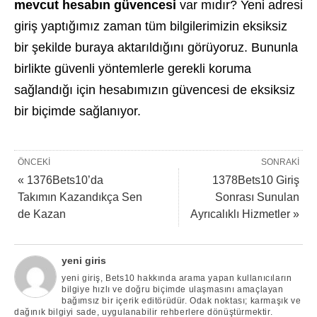
mevcut hesabın güvencesi
var mıdır? Yeni adresi
giriş yaptığımız zaman tüm bilgilerimizin eksiksiz
bir şekilde buraya aktarıldığını görüyoruz. Bununla
birlikte güvenli yöntemlerle gerekli koruma
sağlandığı için hesabımızın güvencesi de eksiksiz
bir biçimde sağlanıyor.
ÖNCEKI
SONRAKI
« 1376Bets10’da
1378Bets10 Giriş
Takımın Kazandıkça Sen
Sonrası Sunulan
de Kazan
Ayrıcalıklı Hizmetler »
yeni giris
yeni giriş, Bets10 hakkında arama yapan kullanıcıların
bilgiye hızlı ve doğru biçimde ulaşmasını amaçlayan
bağımsız bir içerik editörüdür. Odak noktası; karmaşık ve
dağınık bilgiyi sade, uygulanabilir rehberlere dönüştürmektir.