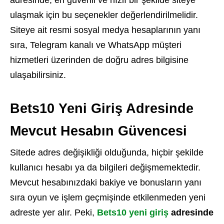
adresinde, en güvenli ve hızlı bir şekilde siteye
ulaşmak için bu seçenekler değerlendirilmelidir.
Siteye ait resmi sosyal medya hesaplarının yanı
sıra, Telegram kanalı ve WhatsApp müşteri
hizmetleri üzerinden de doğru adres bilgisine
ulaşabilirsiniz.
Bets10 Yeni Giriş Adresinde
Mevcut Hesabın Güvencesi
Sitede adres değişikliği olduğunda, hiçbir şekilde
kullanıcı hesabı ya da bilgileri değişmemektedir.
Mevcut hesabınızdaki bakiye ve bonusların yanı
sıra oyun ve işlem geçmişinde etkilenmeden yeni
adreste yer alır. Peki,
Bets10 yeni giriş
adresinde