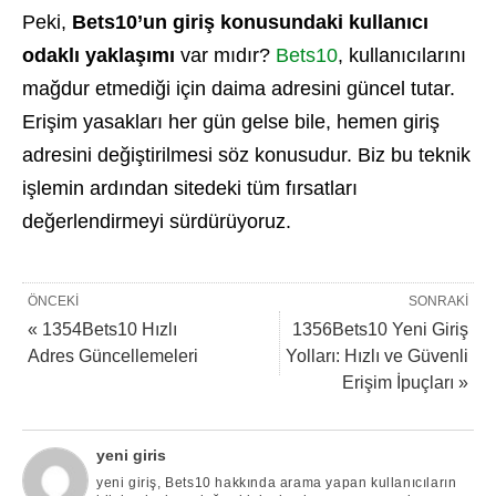
Peki,
Bets10’un giriş konusundaki kullanıcı
odaklı yaklaşımı
var mıdır?
Bets10
, kullanıcılarını
mağdur etmediği için daima adresini güncel tutar.
Erişim yasakları her gün gelse bile, hemen giriş
adresini değiştirilmesi söz konusudur. Biz bu teknik
işlemin ardından sitedeki tüm fırsatları
değerlendirmeyi sürdürüyoruz.
ÖNCEKI
SONRAKI
« 1354Bets10 Hızlı
1356Bets10 Yeni Giriş
Adres Güncellemeleri
Yolları: Hızlı ve Güvenli
Erişim İpuçları »
yeni giris
yeni giriş, Bets10 hakkında arama yapan kullanıcıların