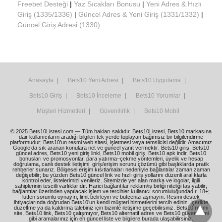
Freebet Desteği
|
Yaz Sıcakları Bonusu
|
Yeni Adres & Hızlı
Giriş (1335/1336)
|
Güncel Adres & Yeni Giriş (1331/1332)
|
Güncel Giriş Adresi (1330)
Anasayfa
Bets10 Yeni Adresi
Bets10 Uygulama
Bets10 Giriş
Bets10 İnceleme
Bets10 Yorumlar
Müşteri Hizmetleri
Güvenilirlik
Bets10 Mobil
© 2025 Bets10Listesi.com — Tüm hakları saklıdır. Bets10Listesi, Bets10 markasına
dair kullanıcıların aradığı bilgileri tek yerde toplayan bağımsız bir bilgilendirme
platformudur; Bets10’un resmi web sitesi, işletmesi veya temsilcisi değildir. Amacımız
Google’da sık aranan konulara net ve güncel yanıt vermektir: Bets10 giriş, Bets10
güncel adres, Bets10 yeni giriş linki, Bets10 mobil giriş, Bets10 apk indir, Bets10
bonusları ve promosyonlar, para yatırma–çekme yöntemleri, üyelik ve hesap
doğrulama, canlı destek iletişimi, giriş/erişim sorunu çözümü gibi başlıklarda pratik
rehberler sunarız. Bölgesel erişim kısıtlamaları nedeniyle bağlantılar zaman zaman
değişebilir; bu yüzden Bets10 güncel link ve hızlı giriş yollarını düzenli aralıklarla
kontrol eder, listelerimizi yenileriz. Sitemizde yer alan marka ve logolar, ilgili
sahiplerinin tescilli varlıklarıdır. Harici bağlantılar reklam/iş birliği niteliği taşıyabilir;
bağlantılar üzerinden yapılacak işlem ve tercihler kullanıcı sorumluluğundadır. 18+;
lütfen sorumlu oynayın, limit belirleyin ve bütçenizi aşmayın. Resmi destek
ihtiyaçlarında doğrudan Bets10’un kendi müşteri hizmetlerini tercih ediniz. İçerikte
düzeltme ya da kaldırma talebiniz için bizimle iletişime geçebilirsiniz. Bets10 resmi
site, Bets10 link, Bets10 çalışmıyor, Bets10 alternatif adres ve Bets10 güvenilir mi
gibi aramalarınız için en güncel liste ve bilgilere burada ulaşabilirsiniz.