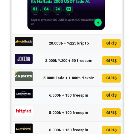
20.000₺ + %225 kripto
GİRİŞ
3.000₺ %200 + 50 freespin
GİRİŞ
5.000₺ iade + 1.000₺ risksiz
GİRİŞ
6.500₺ + 150 freespin
GİRİŞ
5.000₺ + 100 freespin
GİRİŞ
8.000₺ + 150 freespin
GİRİŞ