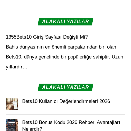
ALAKALI YAZILAR
1355Bets10 Giriş Sayfası Değişti Mi?
Bahis dünyasının en önemli parçalarından biri olan
Bets10, dünya genelinde bir popülerliğe sahiptir. Uzun
yıllardır…
ALAKALI YAZILAR
Bets10 Kullanıcı Değerlendirmeleri 2026
Bets10 Bonus Kodu 2026 Rehberi Avantajları
Nelerdir?