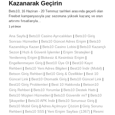
Kazanarak Geçirin
Bets10, 16 Haziran - 20 Temmuz tarihleri arasında geçerli olan
Freebet kampanyasıyla yaz sezonuna yüksek kazanç ve oran
artırımı fırsatlarıyla…
1 yıl önce
Ana Sayfa
|
Bets10 Casino Ayrıcalıkları
|
Bets10 Giriş
Sonrası Hizmetler
|
Bets10 Güncel Adres Erişim
|
Bets10
Kazandıkça Kazan
|
Bets10 Casino Lobisi
|
Bets10 Kazançlı
Sezon
|
Hızlı & Güvenli İşlemler
|
Erişim Stratejileri
|
Yenilenmiş Erişim
|
Blokesiz & Kesintisiz Erişim
|
Engellenmeyen Giriş
|
Best10 Üye Ol
|
Best10 Kayıt
Rehberi
|
Bets10 Yeni Adres Bilgileri
|
Best10 İndir (Mobil)
|
Betson Giriş Rehberi
|
Bet10 Giriş & Özellikler
|
Best 10
Güncel Link
|
Best10 Otomatik Giriş
|
Bets10 Güncel Link
|
Best10 Giriş Problemleri
|
Best 10 Hakkında
|
Betson10
Giriş Rehberi
|
Bets10 Yorumlar
|
Bets10 Destek Hattı
|
Bets10 Müşteri Hizmetleri
|
Bets10 Güvenilir mi?
|
Bets10
Şikayetler
|
Bets10 APK İndir
|
Bets10 Sorunsuz Giriş
|
Bets10 Mobil Giriş
|
Adres Açılmıyor Çözüm
|
Giriş Sorunu
Rehberi
|
Bets10 SSS
|
Yeni Erişim Sayfası (1367)
|
Resmi