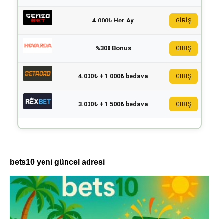
4.000₺ Her Ay
GİRİŞ
%300 Bonus
GİRİŞ
4.000₺ + 1.000₺ bedava
GİRİŞ
3.000₺ + 1.500₺ bedava
GİRİŞ
bets10 yeni güncel adresi