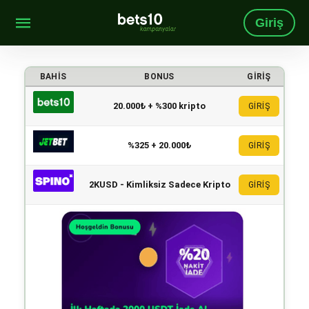
Giriş
BAHIS
BONUS
GIRIŞ
20.000₺ + %300 kripto
GİRİŞ
%325 + 20.000₺
GİRİŞ
2KUSD - Kimliksiz Sadece Kripto
GİRİŞ