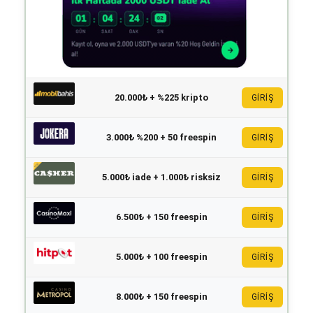
20.000₺ + %225 kripto
GİRİŞ
3.000₺ %200 + 50 freespin
GİRİŞ
5.000₺ iade + 1.000₺ risksiz
GİRİŞ
6.500₺ + 150 freespin
GİRİŞ
5.000₺ + 100 freespin
GİRİŞ
8.000₺ + 150 freespin
GİRİŞ