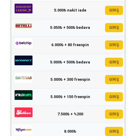
5.000₺ nakit iade
GİRİŞ
5.050₺ + 500₺ bedava
GİRİŞ
6.000₺ + 80 freespin
GİRİŞ
5.000₺ + 500₺ bedava
GİRİŞ
5.000₺ + 300 freespin
GİRİŞ
5.000₺ + 150 freespin
GİRİŞ
7.500₺ + %200
GİRİŞ
8.000₺
GİRİŞ