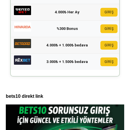
4.000₺ Her Ay
GİRİŞ
%300 Bonus
GİRİŞ
4.000₺ + 1.000₺ bedava
GİRİŞ
3.000₺ + 1.500₺ bedava
GİRİŞ
bets10 direkt link