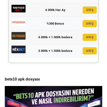
4.000₺ Her Ay
GİRİŞ
%300 Bonus
GİRİŞ
4.000₺ + 1.000₺ bedava
GİRİŞ
3.000₺ + 1.500₺ bedava
GİRİŞ
bets10 apk dosyası