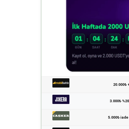
20.000₺ 
3.000₺ %20
5.000₺ iade 