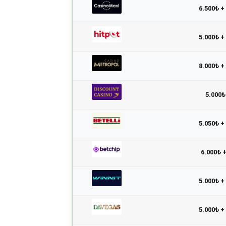
6.500₺ +
5.000₺ +
8.000₺ +
5.000₺
5.050₺ +
6.000₺ +
5.000₺ +
5.000₺ +