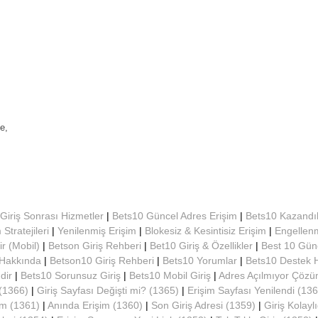
e,
Giriş Sonrası Hizmetler
|
Bets10 Güncel Adres Erişim
|
Bets10 Kazandı
 Stratejileri
|
Yenilenmiş Erişim
|
Blokesiz & Kesintisiz Erişim
|
Engellen
ir (Mobil)
|
Betson Giriş Rehberi
|
Bet10 Giriş & Özellikler
|
Best 10 Gün
 Hakkında
|
Betson10 Giriş Rehberi
|
Bets10 Yorumlar
|
Bets10 Destek H
dir
|
Bets10 Sorunsuz Giriş
|
Bets10 Mobil Giriş
|
Adres Açılmıyor Çöz
 (1366)
|
Giriş Sayfası Değişti mi? (1365)
|
Erişim Sayfası Yenilendi (13
ım (1361)
|
Anında Erişim (1360)
|
Son Giriş Adresi (1359)
|
Giriş Kolayl