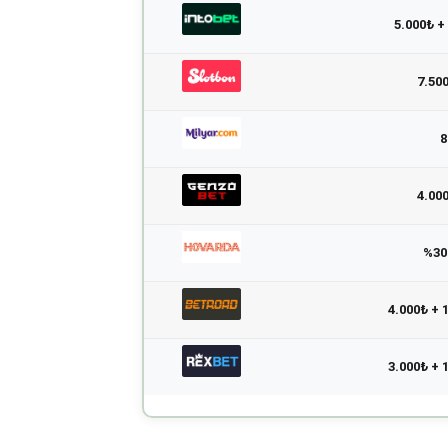
5.000₺ +
7.50
8
4.00
%30
4.000₺ + 
3.000₺ + 