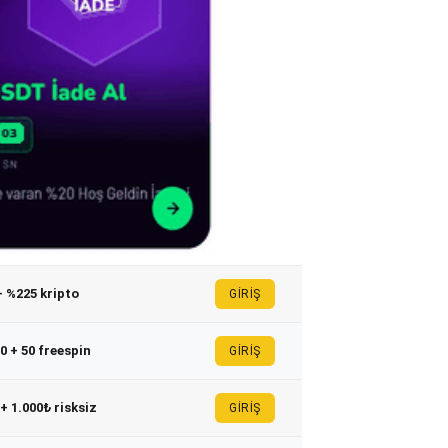
+ %225 kripto
GİRİŞ
0 + 50 freespin
GİRİŞ
+ 1.000₺ risksiz
GİRİŞ