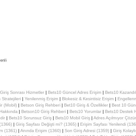
enli
Giriş Sonrası Hizmetler
|
Bets10 Güncel Adres Erişim
|
Bets10 Kazandı
 Stratejileri
|
Yenilenmiş Erişim
|
Blokesiz & Kesintisiz Erişim
|
Engellen
ir (Mobil)
|
Betson Giriş Rehberi
|
Bet10 Giriş & Özellikler
|
Best 10 Gün
 Hakkında
|
Betson10 Giriş Rehberi
|
Bets10 Yorumlar
|
Bets10 Destek H
dir
|
Bets10 Sorunsuz Giriş
|
Bets10 Mobil Giriş
|
Adres Açılmıyor Çöz
 (1366)
|
Giriş Sayfası Değişti mi? (1365)
|
Erişim Sayfası Yenilendi (13
ım (1361)
|
Anında Erişim (1360)
|
Son Giriş Adresi (1359)
|
Giriş Kolayl