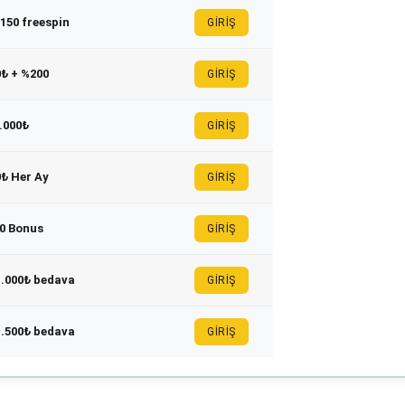
 150 freespin
GİRİŞ
0₺ + %200
GİRİŞ
.000₺
GİRİŞ
0₺ Her Ay
GİRİŞ
0 Bonus
GİRİŞ
1.000₺ bedava
GİRİŞ
1.500₺ bedava
GİRİŞ