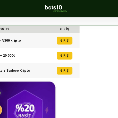
ONUS
GIRIŞ
+ %300 kripto
GİRİŞ
+ 20.000₺
GİRİŞ
ksiz Sadece Kripto
GİRİŞ