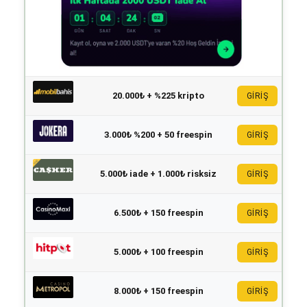
20.000₺ + %225 kripto
GİRİŞ
3.000₺ %200 + 50 freespin
GİRİŞ
5.000₺ iade + 1.000₺ risksiz
GİRİŞ
6.500₺ + 150 freespin
GİRİŞ
5.000₺ + 100 freespin
GİRİŞ
8.000₺ + 150 freespin
GİRİŞ