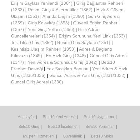
Erişim Sayfası Yenilendi (1364)
|
Giriş Bağlantısı Rehberi
(1363)
|
Resmi Giriş & Alternatifler (1362)
|
Hızlı & Güvenli
Ulaşım (1361)
|
Anında Erişim (1360)
|
Son Giriş Adresi
(1359)
|
Giriş Kolaylığı (1358)
|
Güvenli Erişim Rehberi
(1357)
|
Yeni Giriş Yolları (1356)
|
Hızlı Adres
Güncellemeleri (1354)
|
Erişim Sorununa Yeni Link (1353)
|
Tek Tıkla Giriş (1352)
|
Resmi Giriş Sayfası (1351)
|
Kesintisiz Ulaşım Rehberi (1350)
|
Adres & Bağlantı
Kılavuzu (1349)
|
En Hızlı Giriş (1348)
|
Güncel Giriş Adresi
(1347)
|
Yeni Adres & Sorunsuz Giriş (1342)
|
Bets10
Freebet Desteği
|
Yaz Sıcakları Bonusu
|
Yeni Adres & Hızlı
Giriş (1335/1336)
|
Güncel Adres & Yeni Giriş (1331/1332)
|
Güncel Giriş Adresi (1330)
Anasayfa
Bets10 Yeni Adresi
Bets10 Uygulama
Bets10 Giriş
Bets10 İnceleme
Bets10 Yorumlar
Müşteri Hizmetleri
Güvenilirlik
Bets10 Mobil