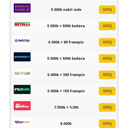
5.000₺ nakit iade
GİRİŞ
5.050₺ + 500₺ bedava
GİRİŞ
6.000₺ + 80 freespin
GİRİŞ
5.000₺ + 500₺ bedava
GİRİŞ
5.000₺ + 300 freespin
GİRİŞ
5.000₺ + 150 freespin
GİRİŞ
7.500₺ + %200
GİRİŞ
8.000₺
GİRİŞ